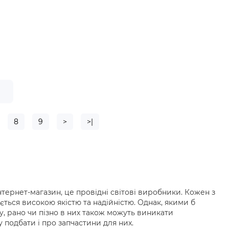
е
8
9
>
>|
інтернет-магазин, це провідні світові виробники. Кожен з
ється високою якістю та надійністю. Однак, якими б
ay, рано чи пізно в них також можуть виникати
 подбати і про запчастини для них.