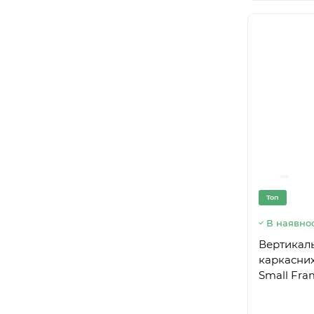
Топ
В наявнос
Вертикаль
каркасних
Small Fra