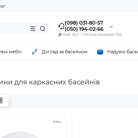
лог
(098) 031-80-57
(050) 194-02-66
🏠Київ: вул. Степана Бандери 10Б
вні меблі
Догляд за басейном
Надувні бас
ини для каркасних басейнів
Intex