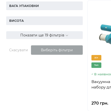
ВАГА УПАКОВКИ
ВИСОТА
Показати ще 19 фільтрів
Скасувати
Виберіть фільтри
Хіт
Топ
В наявнос
Вакуумна 
набору дл
270 грн.