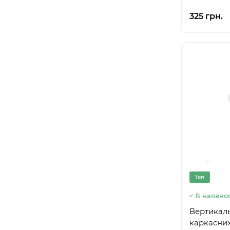
325 грн.
Топ
В наявнос
Вертикальн
каркасних