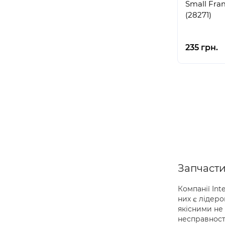
Small Fra
(28271)
235 грн.
Запчасти
Компанії Int
них є лідеро
якісними не 
несправності