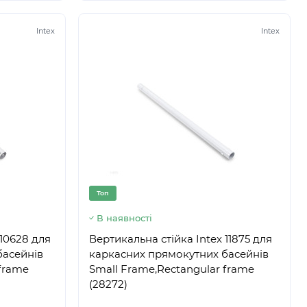
Intex
Intex
Топ
В наявності
 10628 для
Вертикальна стійка Intex 11875 для
басейнів
каркасних прямокутних басейнів
 frame
Small Frame,Rectangular frame
(28272)