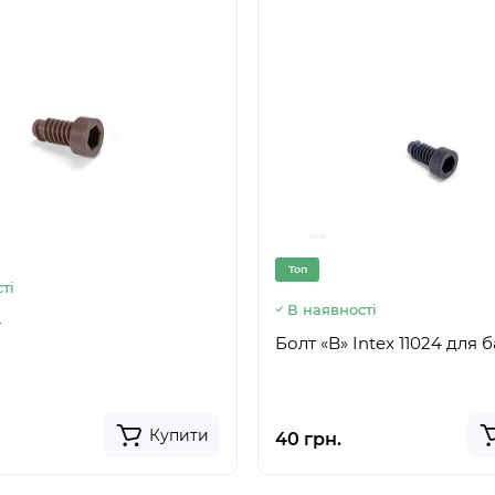
Топ
ті
В наявності
4
Болт «B» Intex 11024 для 
Купити
40 грн.