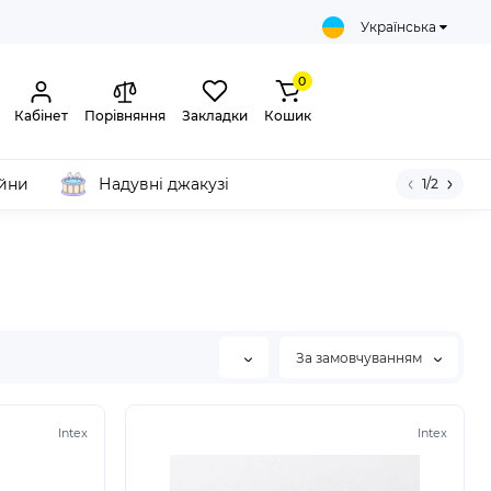
Українська
0
Кабінет
Порівняння
Закладки
Кошик
ейни
Надувні джакузі
1/2
За замовчуванням
Intex
Intex