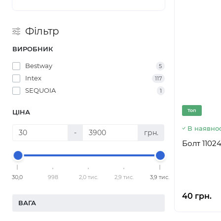
Фільтр
ВИРОБНИК
Bestway
5
Intex
117
SEQUOIA
1
Топ
ЦІНА
В наявнос
-
грн.
Болт 1102
30,0
998
2,0 тис.
2,9 тис.
3,9 тис.
40 грн.
ВАГА