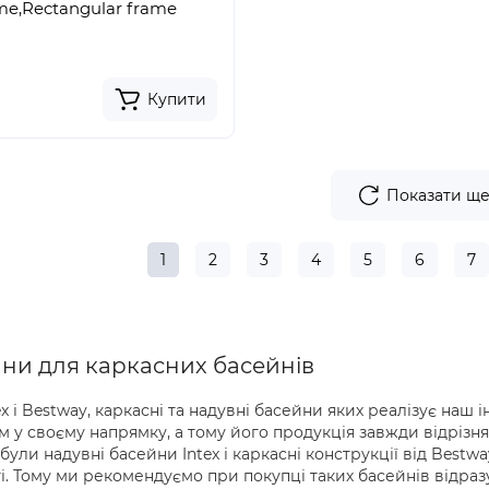
me,Rectangular frame
Купити
Показати щ
1
2
3
4
5
6
7
ни для каркасних басейнів
ex і Bestway, каркасні та надувні басейни яких реалізує наш 
м у своєму напрямку, а тому його продукція завжди відрізня
були надувні басейни Intex і каркасні конструкції від Bestw
. Тому ми рекомендуємо при покупці таких басейнів відразу