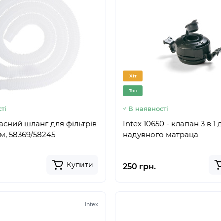
Хіт
Топ
ті
В наявності
асний шланг для фільтрів
Intex 10650 - клапан 3 в 1 
м, 58369/58245
надувного матраца
Купити
250 грн.
Intex