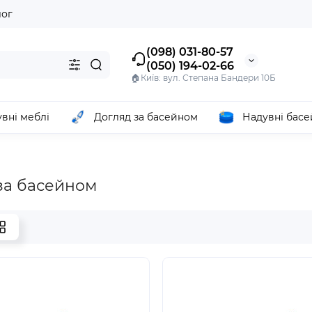
лог
(098) 031-80-57
(050) 194-02-66
🏠Київ: вул. Степана Бандери 10Б
вні меблі
Догляд за басейном
Надувні бас
за басейном