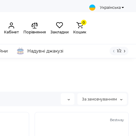
Українська
0
Кабінет
Порівняння
Закладки
Кошик
ейни
Надувні джакузі
1/2
За замовчуванням
Bestway