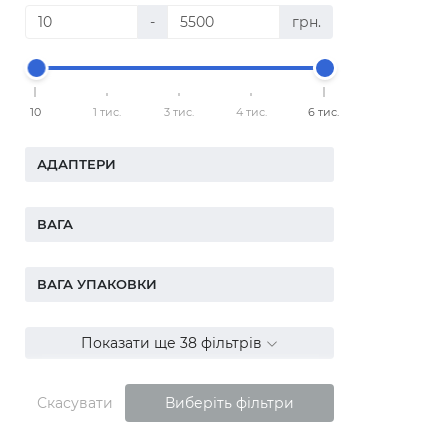
-
грн.
10
1 тис.
3 тис.
4 тис.
6 тис.
АДАПТЕРИ
ВАГА
ВАГА УПАКОВКИ
Показати ще 38 фільтрів
Скасувати
Виберіть фільтри