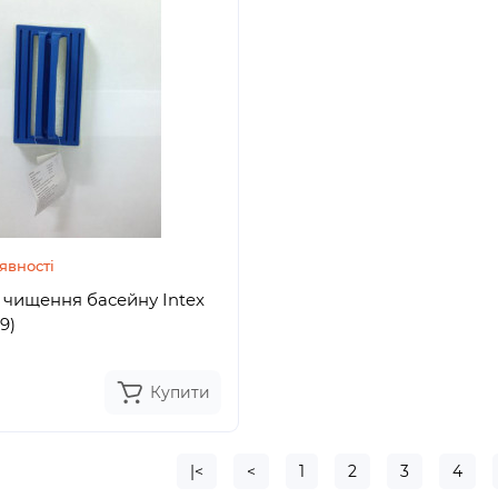
явності
 чищення басейну Intex
9)
Купити
|<
<
1
2
3
4