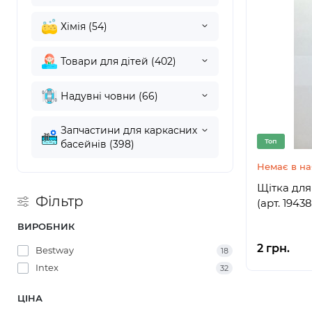
Хімія (54)
Товари для дітей (402)
Надувні човни (66)
Запчастини для каркасних
Топ
басейнів (398)
Немає в на
Щітка для
Фільтр
(арт. 19438
ВИРОБНИК
2 грн.
Bestway
18
Intex
32
ЦІНА