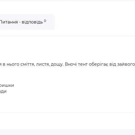
0
Питання - відповідь
в нього сміття, листя, дощу. Вночі тент оберігає від зайво
кришки
оди