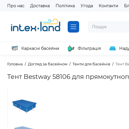
Про нас
Доставка
Політика
Угода
Контакти
Б
Каркасні басейни
Фільтрація
Наду
Головна
Догляд за басейном
Тенти для басейнів
Тент B
Тент Bestway 58106 для прямокутног