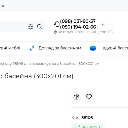
лог
(098) 031-80-57
(050) 194-02-66
🏠Київ: вул. Степана Бандери 10Б
вні меблі
Догляд за басейном
Надувні бас
estway 58106 для прямокутного басейна (300х201 см)
о басейна (300х201 см)
Код:
58106
В наявності