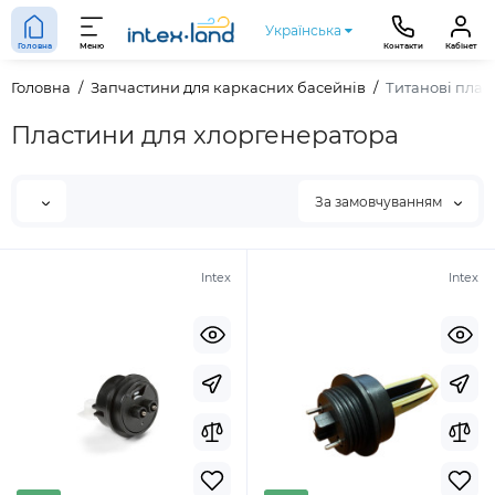
Українська
Головна
Меню
Контакти
Кабінет
Головна
Запчастини для каркасних басейнів
Титанові плас
Пластини для хлоргенератора
За замовчуванням
Intex
Intex