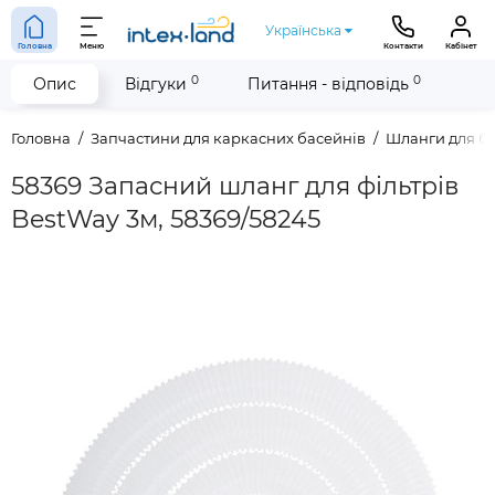
Українська
Головна
Меню
Контакти
Кабінет
0
0
Опис
Відгуки
Питання - відповідь
Головна
Запчастини для каркасних басейнів
Шланги для б
58369 Запасний шланг для фільтрів
BestWay 3м, 58369/58245