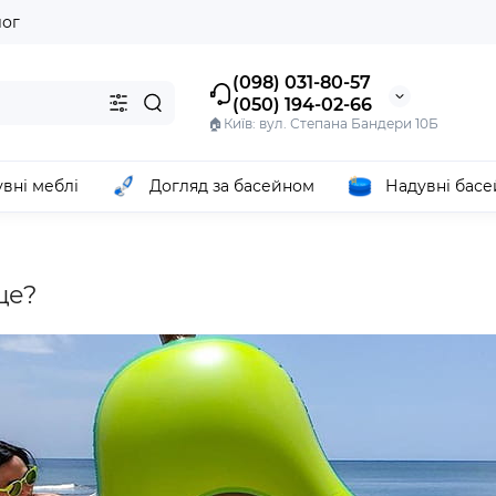
лог
(098) 031-80-57
(050) 194-02-66
🏠Київ: вул. Степана Бандери 10Б
вні меблі
Догляд за басейном
Надувні бас
ще?