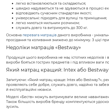
легко встановлюються та складаються;
швидко надуваються та не здуваються в процесі екс
відповідають сучасним стандартам якості;
універсальні: підходять для вулиці та приміщення;
легко миються мильним розчином;
служать довго та витримують до 300 кг.
Основна
перевага матраців
даного виробника - унікаль
просідання та коливання знижено до мінімуму. З цієї п
Недоліки матраців «Bestway»
Продукція цього виробника не має істотних недоліків і 
вироби бояться гострих предметів і під впливом ваги п
Який матрац кращий: Intex або Bestway
Запитуючи: «Який матрац краще: Intex або Bestway?», р
проявляють себе добре, служать довго, надійно та заб
й експлуатаційні нюанси.
Моделі «Беств» можуть витримувати велике навантаження
Також більшість виробів бренду комплектуються удоско
зусиль.