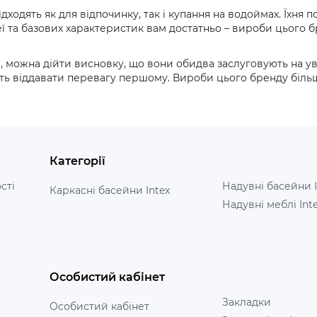
ходять як для відпочинку, так і купання на водоймах. Їхня по
ї та базових характеристик вам достатньо – вироби цього б
, можна дійти висновку, що вони обидва заслуговують на ув
ть віддавати перевагу першому. Вироби цього бренду більш у
Категорії
сті
Надувні басейни I
Каркасні басейни Intex
Надувні меблі Int
Особистий кабінет
Закладки
Особистий кабінет