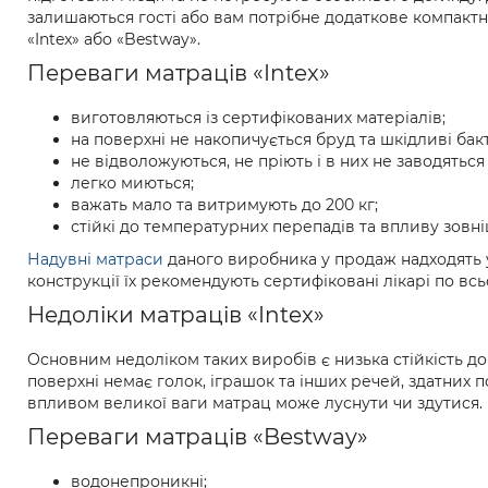
залишаються гості або вам потрібне додаткове компактн
«Intex» або «Bestway».
Переваги матраців «Intex»
виготовляються із сертифікованих матеріалів;
на поверхні не накопичується бруд та шкідливі бакт
не відволожуються, не пріють і в них не заводяться
легко миються;
важать мало та витримують до 200 кг;
стійкі до температурних перепадів та впливу зов
Надувні матраси
даного виробника у продаж надходять у
конструкції їх рекомендують сертифіковані лікарі по всь
Недоліки матраців «Intex»
Основним недоліком таких виробів є низька стійкість 
поверхні немає голок, іграшок та інших речей, здатних
впливом великої ваги матрац може луснути чи здутися.
Переваги матраців «Bestway»
водонепроникні;