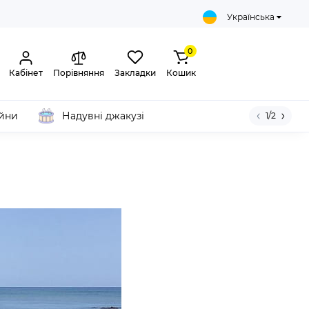
Українська
0
Кабінет
Порівняння
Закладки
Кошик
ейни
Надувні джакузі
1/2