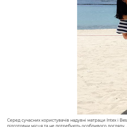
Серед сучасних користувачів надувні матраци Intex і B
підготовки місця та не потребують особливого догляду. 