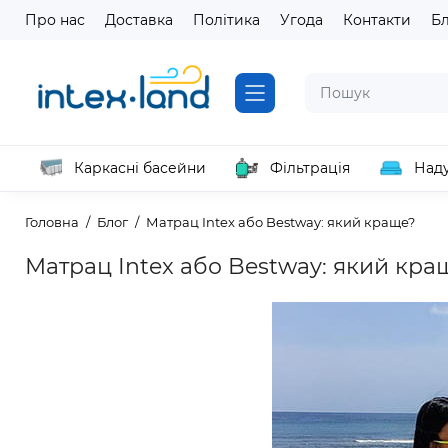
Про нас
Доставка
Політика
Угода
Контакти
Б
Каркасні басейни
Фільтрація
Наду
Головна
Блог
Матрац Intex або Bestway: який краще?
Матрац Intex або Bestway: який кра