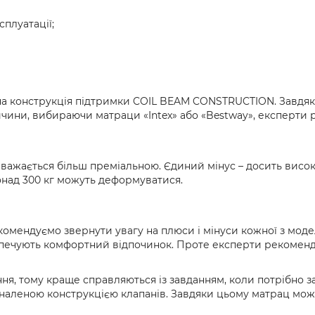
плуатації;
на конструкція підтримки COIL BEAM CONSTRUCTION. Завдяки
ричини, вибираючи матраци «Intex» або «Bestway», експерт
вважається більш преміальною. Єдиний мінус – досить висок
онад 300 кг можуть деформуватися.
екомендуємо звернути увагу на плюси і мінуси кожної з мо
езпечують комфортний відпочинок. Проте експерти рекоменд
, тому краще справляються із завданням, коли потрібно за
наленою конструкцією клапанів. Завдяки цьому матрац можн