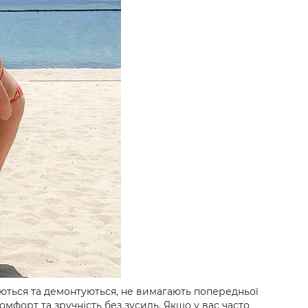
юються та демонтуються, не вимагають попередньої
мфорт та зручність без зусиль. Якщо у вас часто