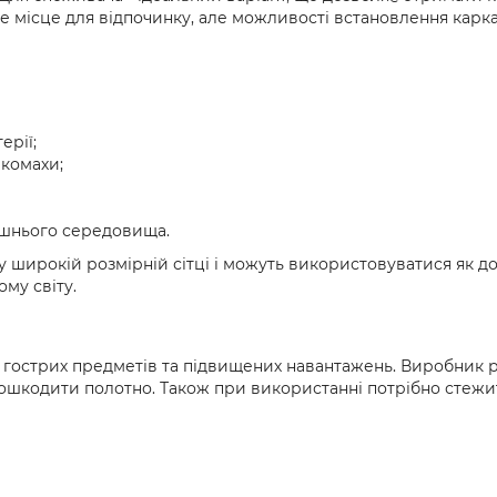
е місце для відпочинку, але можливості встановлення карка
ерії;
 комахи;
нішнього середовища.
 широкій розмірній сітці і можуть використовуватися як до
ому світу.
до гострих предметів та підвищених навантажень. Виробник
 пошкодити полотно. Також при використанні потрібно стеж