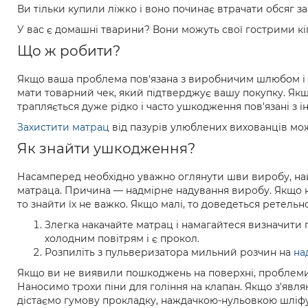
Ви тільки купили ліжко і воно починає втрачати обсяг з
У вас є домашні тварини? Вони можуть свої гострими кі
Що ж робити?
Якщо ваша проблема пов'язана з виробничим шлюбом і у 
мати товарний чек, який підтверджує вашу покупку. Якщ
трапляється дуже рідко і часто ушкодження пов'язані з
Захистити матрац
від пазурів улюблених вихованців м
Як знайти ушкодження?
Насамперед необхідно уважно оглянути шви виробу, най
матраца. Причина — надмірне надування виробу. Якщо н
то знайти їх не важко. Якщо малі, то доведеться ретель
Злегка накачайте матрац і намагайтеся визначити п
холодним повітрям і є прокол.
Розпиліть з пульверизатора мильний розчин на
на
Якщо ви не виявили пошкоджень на поверхні, проблеми м
Наносимо трохи піни для гоління на клапан. Якщо з'явля
дістаємо гумову прокладку, наждачкою-нульовкою шліф