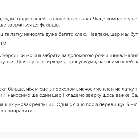
, куди входить клей та вінілова лопатка. Якщо комплекту н
ще зверніться до фахівців.
а латку наносять дуже багато клею. Навпаки, шар має бути 
ям.
ло. Ворсинки можна забрати за допомогою розчинника. Нали
уться. Ділянку знежирюємо, просушуємо, наносимо клей на 
.
и більше, ніж місце з проколом), наносимо клей на латку т
пкий, наносимо ще один шар і кладемо зверху щось важке. З
машніх умовах реальний. Однак, якщо поріз перевищує 5 міл
иво виправити.