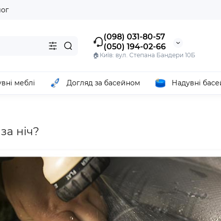
лог
(098) 031-80-57
(050) 194-02-66
🏠Київ: вул. Степана Бандери 10Б
вні меблі
Догляд за басейном
Надувні бас
за ніч?