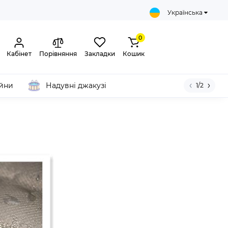
Українська
0
Кабінет
Порівняння
Закладки
Кошик
ейни
Надувні джакузі
1/2