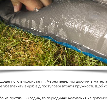
щоденного використання. Через невеликі дірочки в матері
 убезпечить виріб від поступової втрати пружності. Щоб ус
о на протязі 5-8 годин, то періодичне надування не допомож