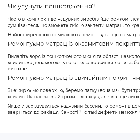
Як усунути пошкодження?
Часто в комплекті до надувних виробів йде ремкомплект
сумніваєтеся, що зможете якісно заклеїти матрац, то кра
Найпоширенішою помилкою в ремонті є те, що на матрац т
Ремонтуємо матрац із оксамитовим покритт
Видаліть ворс із пошкодженого місця та області навко
хвилин. За допомогою тупого ножа ворсинки легко забер
висохне.
Ремонтуємо матрац із звичайним покриттям
Знежирюємо поверхню, беремо латку (вона має бути трох
хвилин. Як тільки клей трохи підсохнув, але все ще ли
Якщо у вас здувається надувний басейн, то ремонт в до
зверніться до фахівця. Самостійно такі дефекти неможл