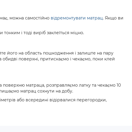
емає, можна самостійно
відремонтувати матрац
. Якщо ви
тонким і тоді виріб заклеїться міцно.
йте його на область пошкодження і залиште на пару
обидві поверхні, притискаємо і чекаємо, поки клей
а поверхню матраца, розправляємо латку та чекаємо 10
алишаємо матрац сохнути на добу.
іметрів або всередині відірвалися перегородки,