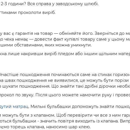
а 2-3 години? Вся справа у заводському шлюбі.
гтиками проколоти виріб.
вас є гарантія на товар — обміняйте його. Зверніться до м
о чека немає — довести факт купівлі товару саме у цьому м
 іншими обставинами, яких можна уникнути.
ожна лише накривши виріб пледом або іншим щільним матер
частіше пошкодження починаються саме на стиках горизонтал
а швах пошкодження не виявилися, це можуть бути порізи і
но шукати пошкодження. Що знайти такі дрібні дірочки необ
рокол по звуку. Після цього можете намочити руку і провест
дутий матрац
. Мильні бульбашки допоможуть знайти пошко
ожуть бути з клапаном. Щоб перевірити чи все з ним гараз
ються бульбашки - значить повітря виходить із клапана. Ви
уємо торець клапана, наносимо шар клею.