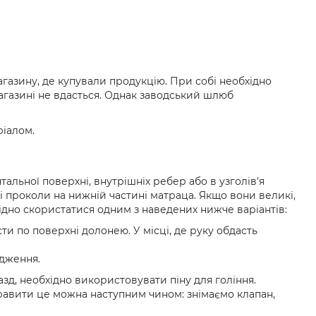
агазину, де купували продукцію. При собі необхідно
агазині не вдасться. Однак заводський шлюб
іалом.
ьної поверхні, внутрішніх ребер або в узголів'я
 проколи на нижній частині матраца. Якщо вони великі,
хідно скористатися одним з наведених нижче варіантів:
и по поверхні долонею. У місці, де руку обдасть
дження.
д, необхідно використовувати піну для гоління.
правити це можна наступним чином: знімаємо клапан,