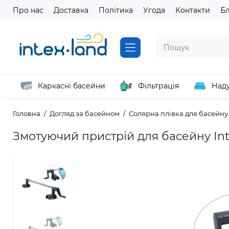
Про нас
Доставка
Політика
Угода
Контакти
Б
Каркасні басейни
Фільтрація
Наду
Головна
Догляд за басейном
Солярна плівка для басейну
Змотуючий пристрій для басейну Inte