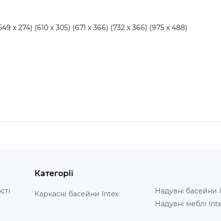
9 х 274) (610 х 305) (671 х 366) (732 х 366) (975 х 488)
Категорії
сті
Надувні басейни I
Каркасні басейни Intex
Надувні меблі Int