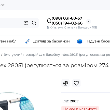
лог
(098) 031-80-57
(050) 194-02-66
🏠Київ: вул. Степана Бандери 10Б
вні меблі
Догляд за басейном
Надувні бас
Змотуючий пристрій для басейну Intex 28051 (регулюється за ро
x 28051 (регулюється за розміром 274 
Код:
28051
Немає в наявності