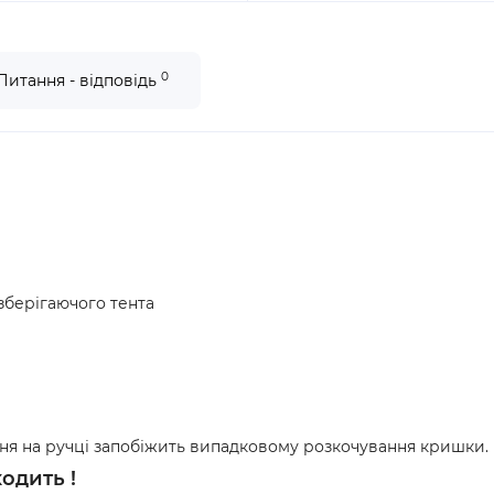
0
Питання - відповідь
зберігаючого тента
ання на ручці запобіжить випадковому розкочування кришки.
одить !