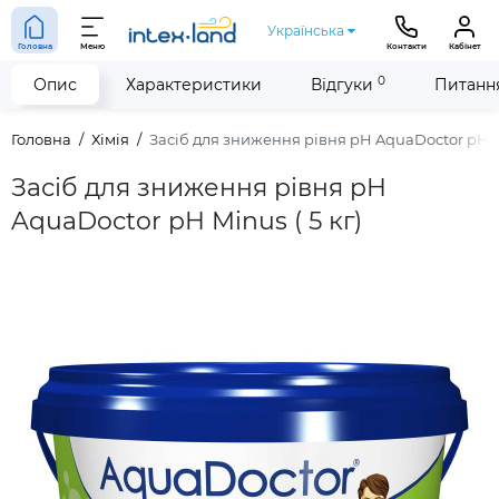
Українська
Головна
Меню
Контакти
Кабінет
0
Опис
Характеристики
Відгуки
Питання
Головна
Хімія
Засіб для зниження рівня pH AquaDoctor pH Mi
Засіб для зниження рівня pH
AquaDoctor pH Minus ( 5 кг)