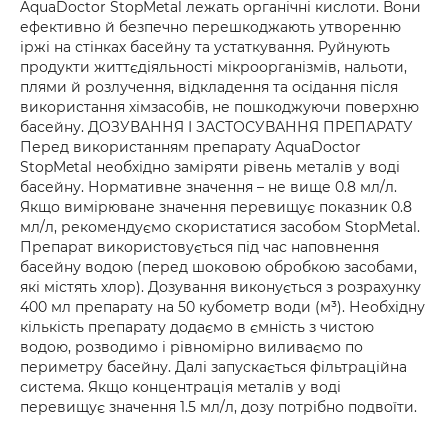
AquaDoctor StopMetal лежать органічні кислоти. Вони
ефективно й безпечно перешкоджають утворенню
іржі на стінках басейну та устаткування. Руйнують
продукти життєдіяльності мікроорганізмів, нальоти,
плями й розлучення, відкладення та осідання після
використання хімзасобів, не пошкоджуючи поверхню
басейну. ДОЗУВАННЯ І ЗАСТОСУВАННЯ ПРЕПАРАТУ
Перед використанням препарату AquaDoctor
StopMetal необхідно заміряти рівень металів у воді
басейну. Нормативне значення – не вище 0.8 мл/л.
Якщо вимірюване значення перевищує показник 0.8
мл/л, рекомендуємо скористатися засобом StopMetal.
Препарат використовується під час наповнення
басейну водою (перед шоковою обробкою засобами,
які містять хлор). Дозування виконується з розрахунку
400 мл препарату на 50 кубометр води (м³). Необхідну
кількість препарату додаємо в ємність з чистою
водою, розводимо і рівномірно виливаємо по
периметру басейну. Далі запускається фільтраційна
система. Якщо концентрація металів у воді
перевищує значення 1.5 мл/л, дозу потрібно подвоїти.