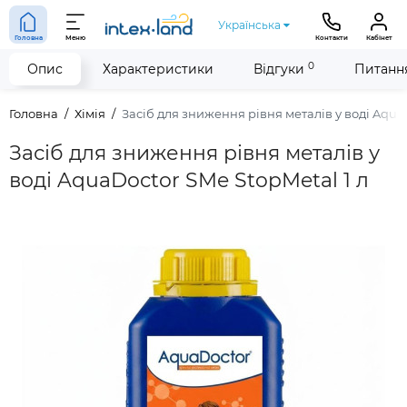
Українська
Головна
Меню
Контакти
Кабінет
0
Опис
Характеристики
Відгуки
Питання
Головна
Хімія
Засіб для зниження рівня металів у воді Aqua
Засіб для зниження рівня металів у
воді AquaDoctor SMe StopMetal 1 л