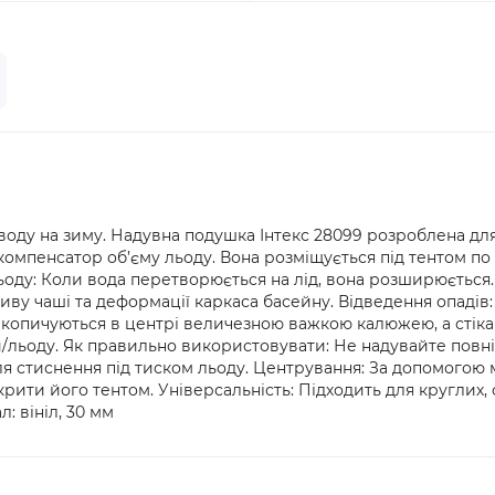
воду на зиму. Надувна подушка Інтекс 28099 розроблена для
омпенсатор об’єму льоду. Вона розміщується під тентом по
ьоду: Коли вода перетворюється на лід, вона розширюється.
ву чаші та деформації каркаса басейну. Відведення опадів: 
акопичуються в центрі величезною важкою калюжею, а стіка
и/льоду. Як правильно використовувати: Не надувайте повн
я стиснення під тиском льоду. Центрування: За допомогою м
рити його тентом. Універсальність: Підходить для круглих,
: вініл, 30 мм