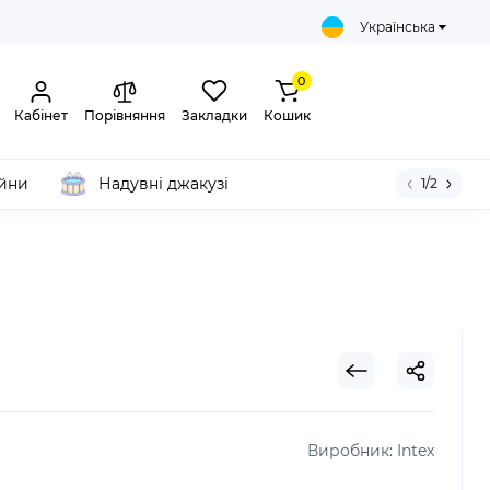
Українська
0
Кабінет
Порівняння
Закладки
Кошик
ейни
Надувні джакузі
1/2
Виробник:
Intex