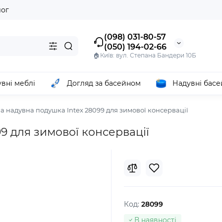
лог
(098) 031-80-57
(050) 194-02-66
🏠Київ: вул. Степана Бандери 10Б
вні меблі
Догляд за басейном
Надувні бас
а надувна подушка Intex 28099 для зимової консервації
9 для зимової консервації
Код:
28099
В наявності