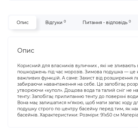
0
0
Опис
Відгуки
Питання - відповідь
Опис
Корисний для власників вуличних , які не зливають 
пошкоджень під час морозів. Зимова подушка — це к
важливих функцій. А саме: Захист від розширення л
забираючи навантаження на себе. Це запобігає розри
утворюючи «купол». Дощова вода та талий сніг не н
тенту: Запобігає прилипанню тенту до поверхні вод
Вона має залишатися м'якою, щоб мати запас ходу дл
подушку строго по центру басейну перед тим, як нак
басейнів. Характеристики: Розміри: 91х50 см Матеріал