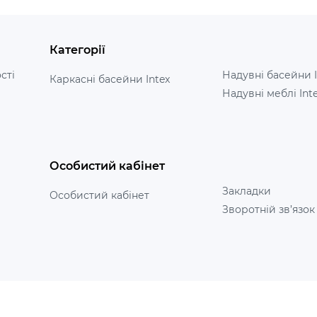
Категорії
сті
Надувні басейни I
Каркасні басейни Intex
Надувні меблі Int
Особистий кабінет
Закладки
Особистий кабінет
Зворотній зв’язок