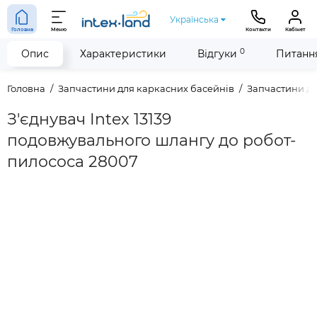
Українська
Головна
Меню
Контакти
Кабінет
0
Опис
Характеристики
Відгуки
Питання
Головна
Запчастини для каркасних басейнів
Запчастини дл
З'єднувач Intex 13139
подовжувального шлангу до робот-
пилососа 28007