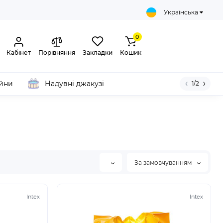
Українська
0
Кабінет
Порівняння
Закладки
Кошик
ейни
Надувні джакузі
1/2
За замовчуванням
Intex
Intex