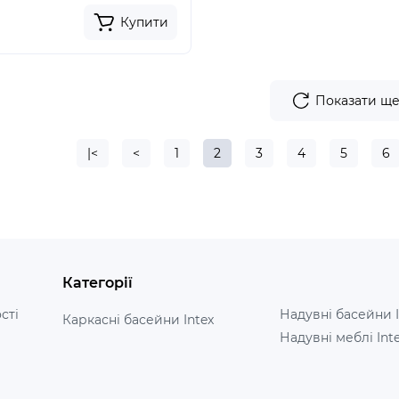
Купити
Показати щ
|<
<
1
2
3
4
5
6
Категорії
сті
Надувні басейни I
Каркасні басейни Intex
Надувні меблі Int