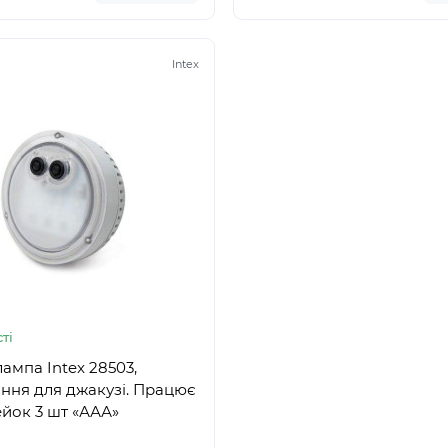
Intex
ті
лампа Intex 28503,
ання для джакузі. Працює
ейок 3 шт «ААА»