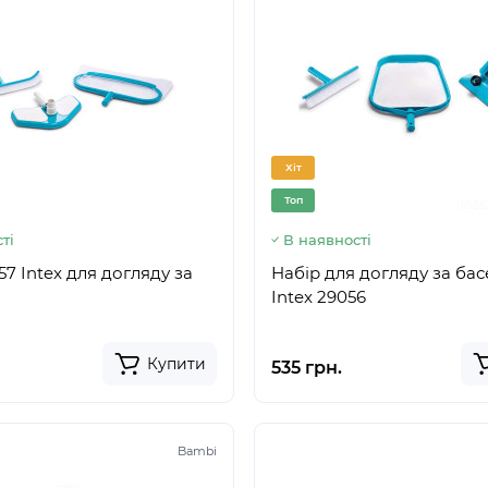
Хіт
Топ
ті
В наявності
57 Intex для догляду за
Набір для догляду за ба
Intex 29056
Купити
535 грн.
Bambi