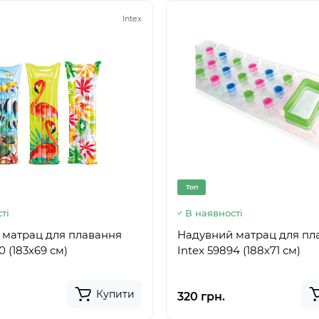
Intex
Топ
ті
В наявності
 матрац для плавання
Надувний матрац для пл
0 (183х69 см)
Intex 59894 (188х71 см)
Купити
320 грн.