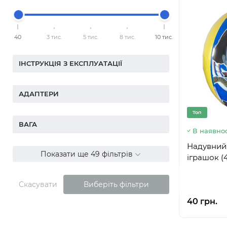
40
3 тис.
5 тис.
8 тис.
10 тис.
ІНСТРУКЦІЯ З ЕКСПЛУАТАЦІЇ
АДАПТЕРИ
Топ
ВАГА
В наявнос
Надувний 
Показати ще 49 фільтрів
іграшок (
Скасувати
Виберіть фільтри
40 грн.