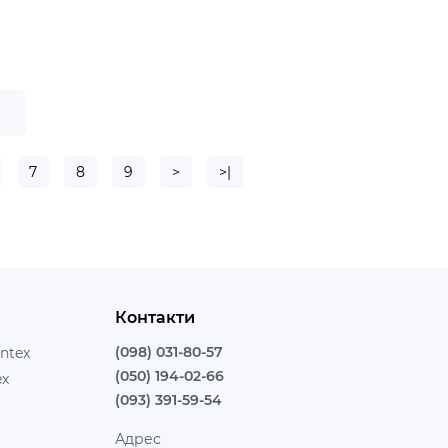
е
7
8
9
>
>|
Контакти
(098) 031-80-57
ntex
(050) 194-02-66
ex
(093) 391-59-54
Адрес