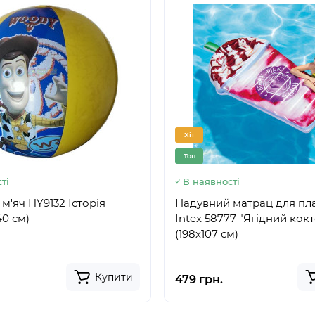
Хіт
Топ
ті
В наявності
м'яч HY9132 Історія
Надувний матрац для пл
40 см)
Intex 58777 "Ягідний кок
(198х107 см)
Купити
479 грн.