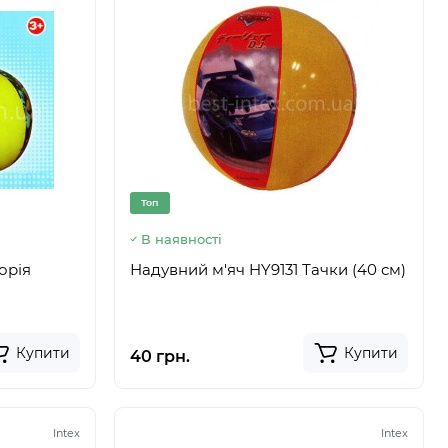
Топ
В наявності
орія
Надувний м'яч HY9131 Тачки (40 см)
Купити
Купити
40 грн.
Intex
Intex