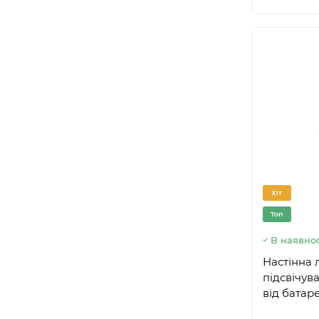
Хіт
Топ
В наявнос
Настінна 
підсвічув
від батар