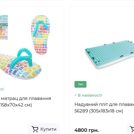
Топ
ті
В наявності
 матрац для плавання
Надувний пліт для плаван
158х70х42 см)
56289 (305х183х18 см)
Купити
4800 грн.