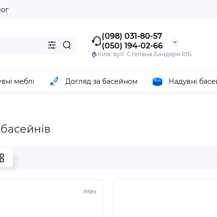
лог
(098) 031-80-57
(050) 194-02-66
🏠Київ: вул. Степана Бандери 10Б
вні меблі
Догляд за басейном
Надувні бас
 басейнів
Intex