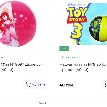
Топ
ті
В наявності
М'яч HY9097 Діснеївскі
Надувний м'яч HY9130 Іст
(40 см)
іграшок (40 см)
Купити
40 грн.
Bambi