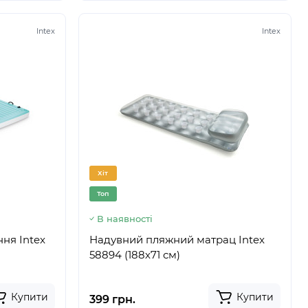
Intex
Intex
Хіт
Топ
В наявності
ня Intex
Надувний пляжний матрац Intex
58894 (188х71 см)
Купити
Купити
399 грн.