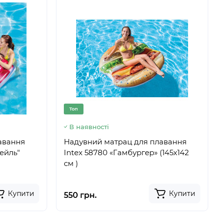
Топ
В наявності
авання
Надувний матрац для плавання
тейль"
Intex 58780 «Гамбургер» (145х142
см )
Купити
Купити
550 грн.