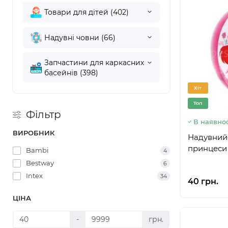
Товари для дітей (402)
Надувні човни (66)
Запчастини для каркасних
басейнів (398)
Хіт
Топ
Фільтр
В наявнос
ВИРОБНИК
Надувний 
принцеси 
Bambi
4
Bestway
6
Intex
34
40 грн.
ЦІНА
-
грн.