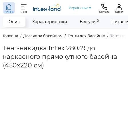
Українська
Головна
Меню
Контакти
Кабінет
0
Опис
Характеристики
Відгуки
Питання
Головна
Догляд за басейном
Тенти для басейнів
Тент-нак
Тент-накидка Intex 28039 до
каркасного прямокутного басейна
(450x220 см)