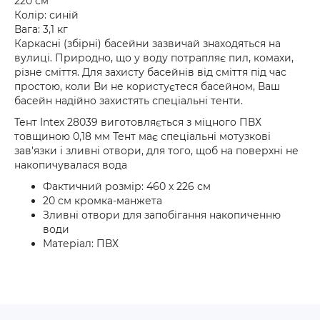
220 см
Колір: синій
Вага: 3,1 кг
Каркасні (збірні) басейни зазвичай знаходяться на
вулиці. Природно, що у воду потрапляє пил, комахи,
різне сміття. Для захисту басейнів від сміття під час
простою, коли Ви не користуєтеся басейном, Ваш
басейн надійно захистять спеціальні тенти.
Тент Intex 28039 виготовляється з міцного ПВХ
товщиною 0,18 мм Тент має спеціальні мотузкові
зав'язки і зливні отвори, для того, щоб на поверхні не
накопичувалася вода
Фактичний розмір: 460 х 226 см
20 см кромка-манжета
Зливні отвори для запобігання накопиченню
води
Матеріал: ПВХ