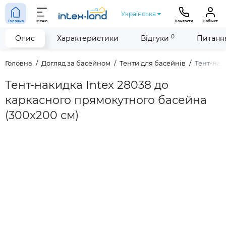
Українська
Головна
Меню
Контакти
Кабінет
0
Опис
Характеристики
Відгуки
Питання
Головна
Догляд за басейном
Тенти для басейнів
Тент-нак
Тент-накидка Intex 28038 до
каркасного прямокутного басейна
(300x200 см)