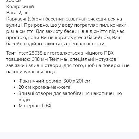
200 см
Колір: синій
Вага: 2,1 кг
Каркасні (збірні) басейни зазвичай знаходяться на
вулиці. Природно, що у воду потрапляє пил, комахи,
різне сміття. Для захисту басейнів від сміття під час
простою, коли Ви не користуєтеся басейном, Ваш
басейн надійно захистять спеціальні тенти.
Тент Intex 28038 виготовляється з міцного ПВХ
товщиною 0,18 мм Тент має спеціальні мотузкові
зав'язки і зливні отвори, для того, щоб на поверхні не
накопичувалася вода
Фактичний розмір: 300 х 201 см
20 см кромка-манжета
Зливні отвори для запобігання накопиченню
води
Матеріал: ПВХ