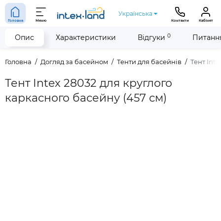
Українська
Головна
Меню
Контакти
Кабінет
0
Опис
Характеристики
Відгуки
Питання
Головна
Догляд за басейном
Тенти для басейнів
Тент Int
Тент Intex 28032 для круглого
каркасного басейну (457 см)