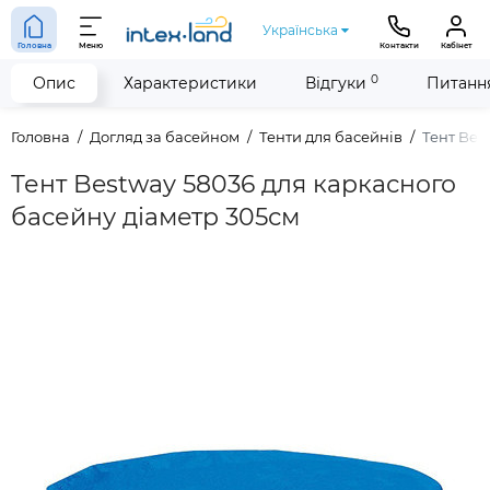
Українська
Головна
Меню
Контакти
Кабінет
0
Опис
Характеристики
Відгуки
Питання
Головна
Догляд за басейном
Тенти для басейнів
Тент Bes
Тент Bestway 58036 для каркасного
басейну діаметр 305см