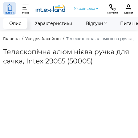
Українська
Головна
Меню
Контакти
Кабінет
0
Опис
Характеристики
Відгуки
Питання
Головна
Усе для басейнів
Телескопічна алюмінієва ручка для
Телескопічна алюмінієва ручка для
сачка, Intex 29055 (50005)