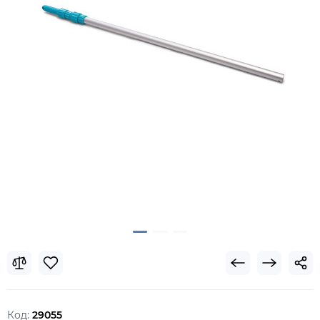
Код:
29055