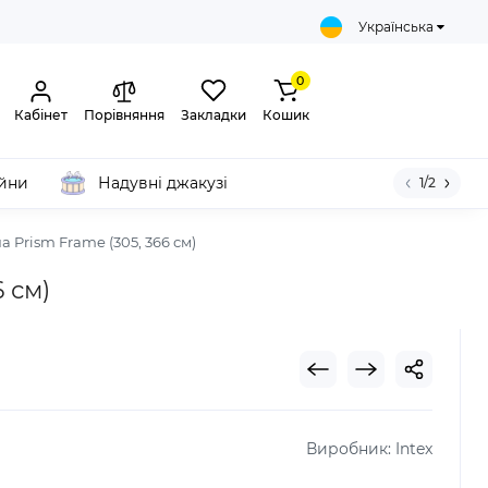
Українська
0
Кабінет
Порівняння
Закладки
Кошик
ейни
Надувні джакузі
1/2
а Prism Frame (305, 366 см)
 см)
Виробник:
Intex