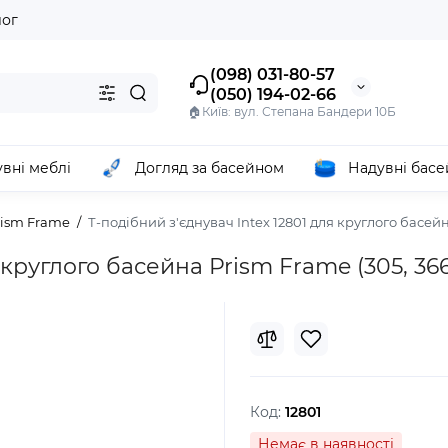
лог
(098) 031-80-57
(050) 194-02-66
🏠Київ: вул. Степана Бандери 10Б
вні меблі
Догляд за басейном
Надувні бас
rism Frame
Т-подібний з'єднувач Intex 12801 для круглого басейн
 круглого басейна Prism Frame (305, 366
Код:
12801
Немає в наявності