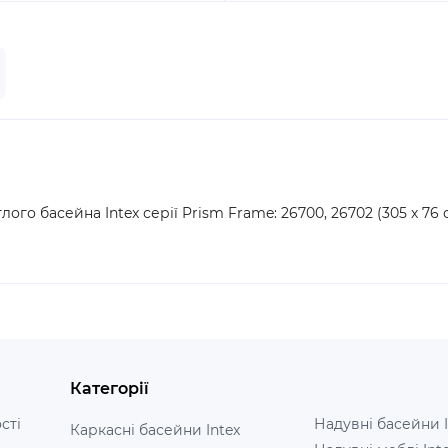
го басейна Intex серії Prism Frame: 26700, 26702 (305 х 76 см),
Категорії
сті
Надувні басейни I
Каркасні басейни Intex