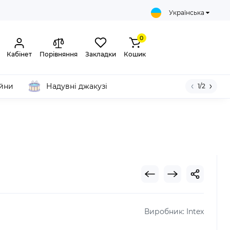
Українська
0
Кабінет
Порівняння
Закладки
Кошик
ейни
Надувні джакузі
1/2
Виробник:
Intex