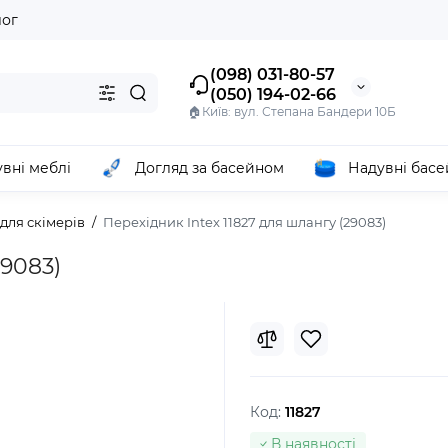
лог
(098) 031-80-57
(050) 194-02-66
🏠Київ: вул. Степана Бандери 10Б
вні меблі
Догляд за басейном
Надувні бас
для скімерів
Перехідник Intex 11827 для шлангу (29083)
29083)
Код:
11827
В наявності