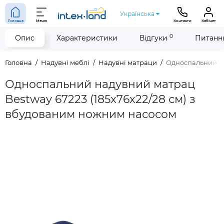
Українська
Головна
Меню
Контакти
Кабінет
0
Опис
Характеристики
Відгуки
Питання
Головна
Надувні меблі
Надувні матраци
Односпальний на
Односпальний надувний матрац
Bestway 67223 (185х76х22/28 см) з
вбудованим ножним насосом