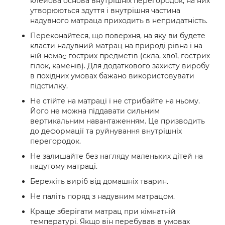
клейова основа внутрішніх перегородок, на них
утворюються здуття і внутрішня частина
надувного матраца приходить в непридатність.
Переконайтеся, що поверхня, на яку ви будете
класти надувний матрац на природі рівна і на
ній немає гострих предметів (скла, хвої, гострих
гілок, каменів). Для додаткового захисту виробу
в похідних умовах бажано використовувати
підстилку.
Не стійте на матраці і не стрибайте на ньому.
Його не можна піддавати сильним
вертикальним навантаженням. Це призводить
до деформації та руйнування внутрішніх
перегородок.
Не залишайте без нагляду маленьких дітей на
надутому матраці.
Бережіть виріб від домашніх тварин.
Не паліть поряд з надувним матрацом.
Краще зберігати матрац при кімнатній
температурі. Якщо він перебував в умовах