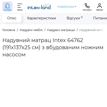
Українська
Головна
Меню
Контакти
Кабінет
0
Опис
Характеристики
Відгуки
Питання
Головна
Надувні меблі
Надувні матраци
Надувний матрац 
Надувний матрац Intex 64762
(191x137x25 см) з вбудованим ножним
насосом