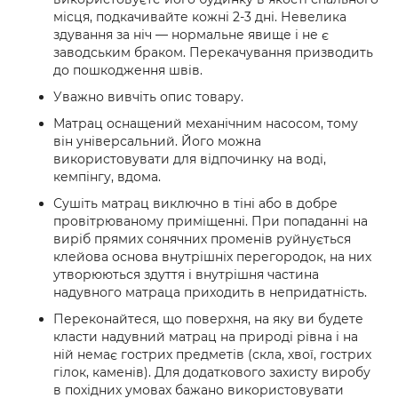
місця, подкачивайте кожні 2-3 дні. Невелика
здування за ніч — нормальне явище і не є
заводським браком. Перекачування призводить
до пошкодження швів.
Уважно вивчіть опис товару.
Матрац оснащений механічним насосом, тому
він універсальний. Його можна
використовувати для відпочинку на воді,
кемпінгу, вдома.
Сушіть матрац виключно в тіні або в добре
провітрюваному приміщенні. При попаданні на
виріб прямих сонячних променів руйнується
клейова основа внутрішніх перегородок, на них
утворюються здуття і внутрішня частина
надувного матраца приходить в непридатність.
Переконайтеся, що поверхня, на яку ви будете
класти надувний матрац на природі рівна і на
ній немає гострих предметів (скла, хвої, гострих
гілок, каменів). Для додаткового захисту виробу
в похідних умовах бажано використовувати