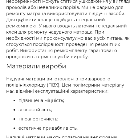
необережності можуть статися ушкодження у вигляді
проколів або невеликих порізів. Ми не радимо для
ремонту матраца використовувати підручні засоби.
Для цієї мети краще підійдуть спеціальний
ремкомплект. У нього входять латочки і спеціальний
клей для ремонту надувного матраца. При
необхідності ми проконсультуємо вас з усіх питань, які
стосуються послідовності проведення ремонтних
робіт. Використання ремкомплекту гарантовано
продовжить термін служби виробу.
Матеріали вироби
Надувні матраци виготовлені з тришарового
полівінілхлориду (ПВХ). Цей полімерний матеріалу
має відмінні експлуатаційні характеристики:
підвищена міцність;
зносостійкість;
гіпоалергенність;
естетична привабливість.
Надувні матраци мають додатковий велюровий