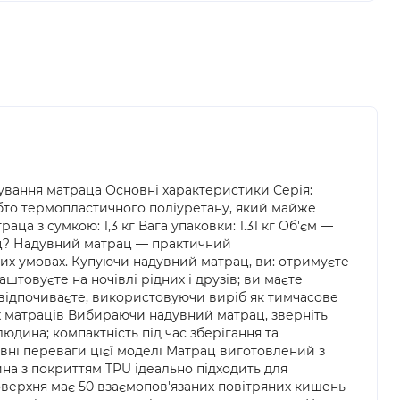
тування матраца Основні характеристики Серія:
обто термопластичного поліуретану, який майже
раца з сумкою: 1,3 кг Вага упаковки: 1.31 кг Об'єм —
рац? Надувний матрац — практичний
них умовах. Купуючи надувний матрац, ви: отримуєте
товуєте на ночівлі рідних і друзів; ви маєте
о відпочиваєте, використовуючи виріб як тимчасове
х матраців Вибираючи надувний матрац, зверніть
юдина; компактність під час зберігання та
овні переваги цієї моделі Матрац виготовлений з
ина з покриттям TPU ідеально підходить для
верхня має 50 взаємопов'язаних повітряних кишень