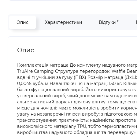
0
Опис
Характеристики
Відгуки
Опис
Комплектація матраца До комплекту надувного матра
TruAire Camping Структура перегородок: Waffle Be
вдвічі гнучкіший за гуму (ПВХ) Розмір матраца (ДхШхВ)
0,0045 куба. м Навантаження на матрац: 150 кг. Кі
багатофункціональний виріб. Його використовують д
універсальний виріб, який допоможе вам відпочити з
альтернативний варіант для сну влітку, тому що сп
місце для ночівлі; маєте можливість зробити кори
увагу на незаперечні плюси виробу: з підготовкою м
транспортування; практичність; надійність; простот
високоякісного матеріалу TPU, тобто термопластично
виробництва надувного обладнання та перевершує з