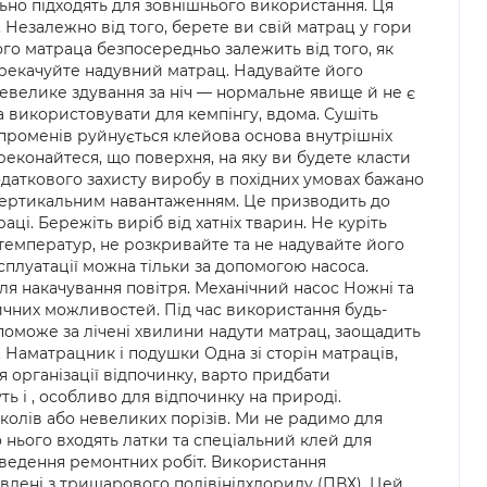
ально підходять для зовнішнього використання. Ця
 Незалежно від того, берете ви свій матрац у гори
ого матраца безпосередньо залежить від того, як
ерекачуйте надувний матрац. Надувайте його
Невелике здування за ніч — нормальне явище й не є
 використовувати для кемпінгу, вдома. Сушіть
 променів руйнується клейова основа внутрішніх
реконайтеся, що поверхня, на яку ви будете класти
 додаткового захисту виробу в похідних умовах бажано
 вертикальним навантаженням. Це призводить до
і. Бережіть виріб від хатніх тварин. Не куріть
 температур, не розкривайте та не надувайте його
сплуатації можна тільки за допомогою насоса.
ля накачування повітря. Механічний насос Ножні та
ізичних можливостей. Під час використання будь-
поможе за лічені хвилини надути матрац, заощадить
. Наматрацник і подушки Одна зі сторін матраців,
 організації відпочинку, варто придбати
 і , особливо для відпочинку на природі.
олів або невеликих порізів. Ми не радимо для
 нього входять латки та спеціальний клей для
роведення ремонтних робіт. Використання
лені з тришарового полівінілхлориду (ПВХ). Цей