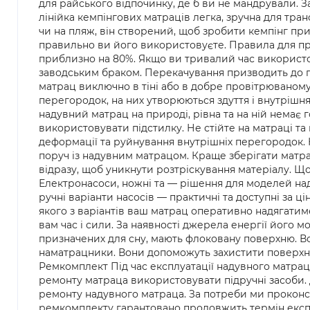
для райського відпочинку, де б ви не мандрували. За
лінійка кемпінгових матраців легка, зручна для тра
чи на пляж, він створений, щоб зробити кемпінг пр
правильно ви його використовуєте. Правила для пр
приблизно на 80%. Якщо ви тривалий час використов
заводським браком. Перекачування призводить до п
матрац виключно в тіні або в добре провітрюваному
перегородок, на них утворюються здуття і внутрішн
надувний матрац на природі, рівна та на ній немає г
використовувати підстилку. Не стійте на матраці т
деформації та руйнування внутрішніх перегородок. Н
поруч із надувним матрацом. Краще зберігати матра
відразу, щоб уникнути розтріскування матеріалу. Щ
Електронасоси, ножні та — рішення для моделей над
ручні варіанти насосів — практичні та доступні за ц
якого з варіантів ваш матрац оперативно надягатим
вам час і сили. За наявності джерела енергії його м
призначених для сну, мають флоковану поверхню. Во
наматрацники. Вони допоможуть захистити поверхню 
Ремкомплект Під час експлуатації надувного матра
ремонту матраца використовувати підручні засоби. 
ремонту надувного матраца. За потреби ми проконсу
ремкомплекту гарантовано продовжить термін експл