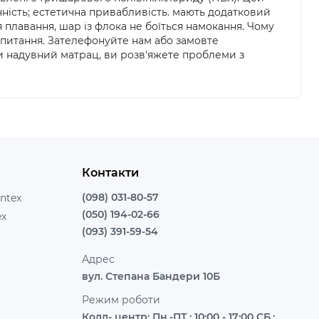
нність; естетична привабливість. мають додатковий
плавання, шар із флока не боїться намокання. Чому
і питання. Зателефонуйте нам або замовте
и надувний матрац, ви розв'яжете проблеми з
Контакти
(098) 031-80-57
ntex
(050) 194-02-66
ex
(093) 391-59-54
Адрес
вул. Степана Бандери 10Б
Режим роботи
Колл- центр: Пн.-ПТ.: 10:00 - 17:00 СБ.: