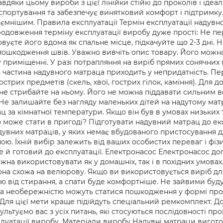
вдяки цьому вироби з цієї лінійки стійкі до проколів і іде
нспортування та забезпечує винятковий комфорт і підтримку.
иємнішим. Правила експлуатації Термін експлуатації надувн
одовження терміну експлуатації виробу дуже прості: Не п
уєте його вдома як спальне місце, підкачуйте що 2-3 дні. 
ошкодження швів. Уважно вивчіть опис товару. Його можна
 приміщенні. У разі потрапляння на виріб прямих сонячних
я частина надувного матраца приходить у непридатність. Пе
острих предметів (скель, хвої, гострих гілок, каміння). Для
а не стрибайте на ньому. Його не можна піддавати сильним
е залишайте без нагляду маленьких дітей на надутому матрац
ц за кімнатної температури. Якщо він був в умовах низьких
о може стати в пригоді? Підготувати надувний матрац до ек
увних матраців, у яких немає вбудованого пристосування д
іною. Їхній вибір залежить від ваших особистих переваг і ф
е й готовий до експлуатації. Електронасос Електронасос до
ожна використовувати як у домашніх, так і в похідних умовах
на схожа на велюрову. Якщо ви використовується виріб для
від стирання, а спати буде комфортніше. Не зайвими будуть
ца необережністю можуть статися пошкодження у формі прок
Для цієї мети краще підійдуть спеціальний ремкомплект. До
льтуємо вас з усіх питань, які стосуються послідовності п
уатації виробу. Матеріали виробу Надувні матраци виготов