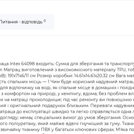
0
Питання - відповідь
ца Intex 64098 входить: Сумка для зберігання та транспор
am Матрац виготовлений з високоякісного матеріалу TPU, т
: 191x71x6/11 см Розмір коробки: 14.61x14.61x20.32 см Вага мат
лькість спальних місць — 1 Чим буде корисний надувний мат
ля відпочинку на воді, як спальне місце в домашніх і похід
 комфортом на природі, у кемпінгу, вдома; без проблем влаш
ати на матраці прохолодніше; під час ремонту ви повноцінн
сний і оригінальний подарунок близьким. Переваги надувни
атраца до експлуатації швидко та легко справляється одна л
а догляду; немає спеціальних вимог до умов зберігання. Осн
го поліуретану, який майже вдвічі гнучкіший за гуму. Ткан
вичайну тканину ПВХ у багатьох ключових сферах. М'яка по