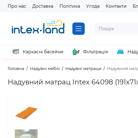
Про нас
Доставка
Політика
Угода
Контакти
Б
Каркасні басейни
Фільтрація
Наду
Головна
Надувні меблі
Надувні матраци
Надувний матра
Надувний матрац Intex 64098 (191х71х