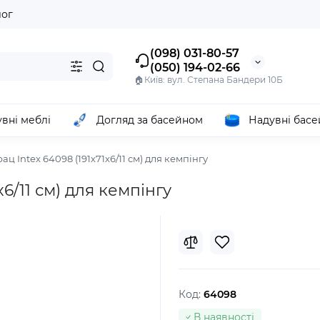
лог
(098) 031-80-57
(050) 194-02-66
🏠Київ: вул. Степана Бандери 10Б
вні меблі
Догляд за басейном
Надувні бас
ц Intex 64098 (191х71х6/11 см) для кемпінгу
6/11 см) для кемпінгу
Код:
64098
В наявності