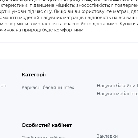
ктеристики: підвищена міцність; зносостійкість; гіпоалерге
тні умови під час сну. Якщо ви використовуєте матрац для 
манітті моделей надувних матраців і відповість на всі ваш
м оформити замовлення та вчасно його доставимо. Купуюч
починок на природі буде комфортним.
Категорії
сті
Надувні басейни I
Каркасні басейни Intex
Надувні меблі Int
Особистий кабінет
Закладки
Особистий кабінет