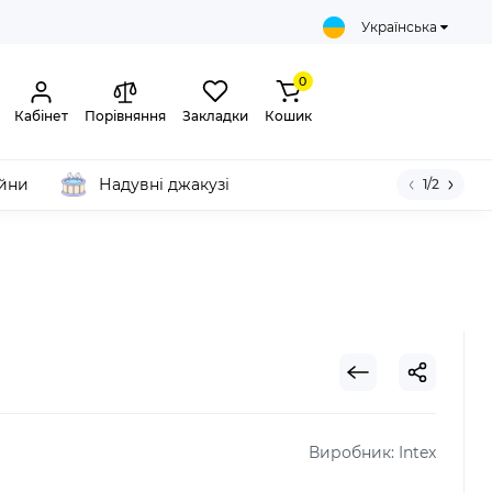
Українська
0
Кабінет
Порівняння
Закладки
Кошик
ейни
Надувні джакузі
1/2
Виробник:
Intex