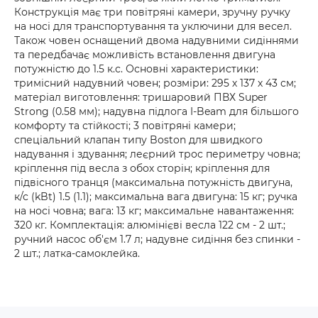
Конструкція має три повітряні камери, зручну ручку
на носі для транспортування та уключини для весел.
Також човен оснащений двома надувними сидіннями
та передбачає можливість встановлення двигуна
потужністю до 1.5 к.с. Основні характеристики:
тримісний надувний човен; розміри: 295 х 137 х 43 см;
матеріал виготовлення: тришаровий ПВХ Super
Strong (0.58 мм); надувна підлога I-Beam для більшого
комфорту та стійкості; 3 повітряні камери;
спеціальний клапан типу Boston для швидкого
надування і здування; леєрний трос периметру човна;
кріплення під весла з обох сторін; кріплення для
підвісного транця (максимальна потужність двигуна,
к/с (kBt) 1.5 (1.1); максимальна вага двигуна: 15 кг; ручка
на носі човна; вага: 13 кг; максимальне навантаження:
320 кг. Комплектація: алюмінієві весла 122 см - 2 шт.;
ручний насос об'єм 1.7 л; надувне сидіння без спинки -
2 шт.; латка-самоклейка.