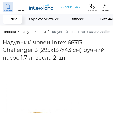
Українська
Головна
Меню
Контакти
Кабінет
0
Опис
Характеристики
Відгуки
Питання
Головна
Надувні човни
Надувний човен Intex 66313 Challenger
Надувний човен Intex 66313
Challenger 3 (295х137х43 см) ручний
насос 1.7 л, весла 2 шт.