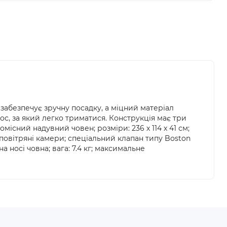
 забезпечує зручну посадку, а міцний матеріал
ос, за який легко триматися. Конструкція має три
існий надувний човен; розміри: 236 х 114 х 41 см;
 повітряні камери; спеціальний клапан типу Boston
 носі човна; вага: 7.4 кг; максимальне