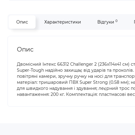
0
Опис
Характеристики
Відгуки
Опис
Двомісний Інтекс 66312 Challenger 2 (236х114х41 см)
Super-Tough надійно захищає від ударів та проколів
повітряні камери, зручну ручку на носі для транспор
матеріал: тришаровий ПВХ Super Strong (0.58 мм); н
для швидкого надування і здування; леєрний трос по 
навантаження: 200 кг. Комплектація: пластмасові весл