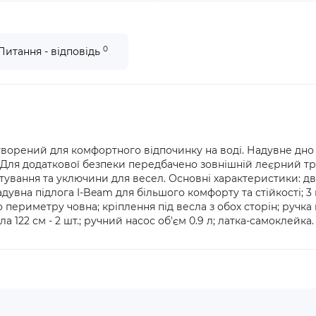
0
Питання - відповідь
 створений для комфортного відпочинку на воді. Надувне дно
. Для додаткової безпеки передбачено зовнішній леєрний тр
тування та уключини для весел. Основні характеристики: двом
адувна підлога I-Beam для більшого комфорту та стійкості; 3
периметру човна; кріплення під весла з обох сторін; ручка на
а 122 см - 2 шт.; ручний насос об'єм 0.9 л; латка-самоклейка.