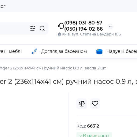
лог
(098) 031-80-57
(050) 194-02-66
🏠Київ: вул. Степана Бандери 10Б
вні меблі
Догляд за басейном
Надувні бас
ger 2 (236х114х41 см) ручний насос 0.9 л, весла 2 шт.
 2 (236х114х41 см) ручний насос 0.9 л, 
Код:
66312
В наявності