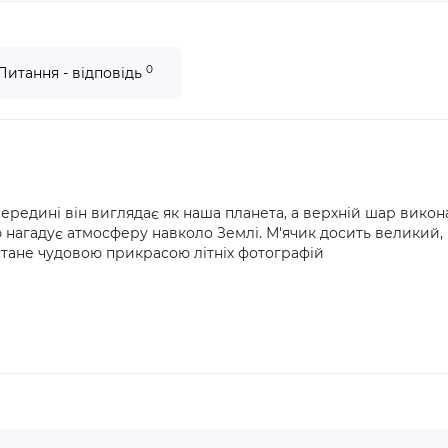
0
Питання - відповідь
редині він виглядає як наша планета, а верхній шар викона
агадує атмосферу навколо Землі. М'ячик досить великий, і п
стане чудовою прикрасою літніх фотографій