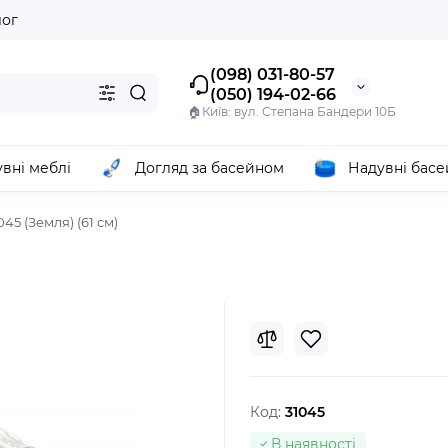
лог
(098) 031-80-57
(050) 194-02-66
🏠Київ: вул. Степана Бандери 10Б
вні меблі
Догляд за басейном
Надувні бас
45 (Земля) (61 см)
Код:
31045
В наявності