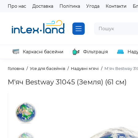
Про нас
Доставка
Політика
Угода
Контакти
Б
Каркасні басейни
Фільтрація
Наду
Головна
Усе для басейнів
Надувні м'ячі
М'яч Вestway 310
М'яч Вestway 31045 (Земля) (61 см)