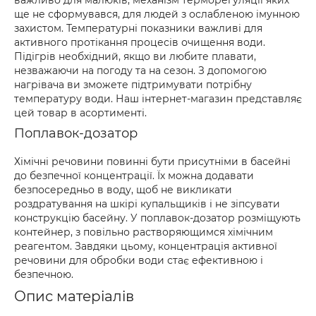
важливо для малюків, механізм терморегуляції яких
ще не сформувався, для людей з ослабленою імунною
захистом. Температурні показники важливі для
активного протікання процесів очищення води.
Підігрів необхідний, якщо ви любите плавати,
незважаючи на погоду та на сезон. З допомогою
нагрівача ви зможете підтримувати потрібну
температуру води. Наш інтернет-магазин представляє
цей товар в асортименті.
Поплавок-дозатор
Хімічні речовини повинні бути присутніми в басейні
до безпечної концентрації. Їх можна додавати
безпосередньо в воду, щоб не викликати
роздратування на шкірі купальщиків і не зіпсувати
конструкцію басейну. У поплавок-дозатор розміщують
контейнер, з повільно растворяющимся хімічним
реагентом. Завдяки цьому, концентрація активної
речовини для обробки води стає ефективною і
безпечною.
Опис матеріалів