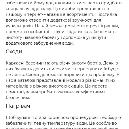
забезпечити йому додатковий захист, варто придбати
спеціальну підстилку. Ці вироби представлені в
нашому інтернет-магазині в асортименті. Підстилка
допоможе створити додаткові зручності для
купальщиків. На ній можна розмістити речі, іграшки,
предмети особистої гігієни. Підстилка забезпечить
чистоту навколо басейну і допоможе уникнути
додаткового забруднення води.
Сходи
Каркасні басейни мають різну висоту бортів. Деякі з
них бувають досить високими, і переступити їх буде
не легко. Сходи допоможе вирішити цю проблему. У
нас в каталозі представлені моделі з різноманітних
матеріалів з різною висотою східців. Це просте
пристосування зробить купання комфортним і
безпечним.
Нагрівач
Щоб купання стала корисною процедурою, необхідно
забезпечити певну температуру води. Це особливо