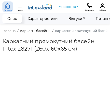
Українська
Головна
Меню
Контакти
Кабінет
0
Опис
Характеристики
Відгуки
Питання
Головна
Каркасні басейни
Каркасний прямокутний басейн In
Каркасний прямокутний басейн
Intex 28271 (260х160х65 см)