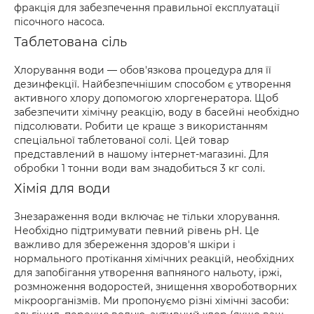
фракція для забезпечення правильної експлуатації
пісочного насоса.
Таблетована сіль
Хлорування води — обов'язкова процедура для її
дезинфекції. Найбезпечнішим способом є утворення
активного хлору допомогою хлоргенератора. Щоб
забезпечити хімічну реакцію, воду в басейні необхідно
підсолювати. Робити це краще з використанням
спеціальної таблетованої солі. Цей товар
представлений в нашому інтернет-магазині. Для
обробки 1 тонни води вам знадобиться 3 кг солі.
Хімія для води
Знезараження води включає не тільки хлорування.
Необхідно підтримувати певний рівень рН. Це
важливо для збереження здоров'я шкіри і
нормального протікання хімічних реакцій, необхідних
для запобігання утворення вапняного нальоту, іржі,
розмноження водоростей, знищення хвороботворних
мікроорганізмів. Ми пропонуємо різні хімічні засоби: