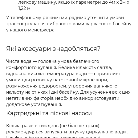
легкову машину, якщо їх параметри до 4м х 2м х
1,22 м.
У телефонному режимі ми радимо уточнити умови
транспортування вибраного вами каркасного басейну
у нашого менеджера.
Які аксесуари знадобляться?
Чиста вода — головна умова безпечного і
комфортного купання. Велика кількість світла,
відносно висока температура води — сприятливі
умови для розвитку патогенної мікрофлори,
розмноження водоростей, утворення вапняного
нальоту на стінках і дні басейну. Для усунення всіх цих
негативних факторів необхідно використовувати
додаткове устаткування.
Картриджні та піскові насоси
Кілька разів в тиждень (не більше трьох)
рекомендується запускати штучну циркуляцію води .