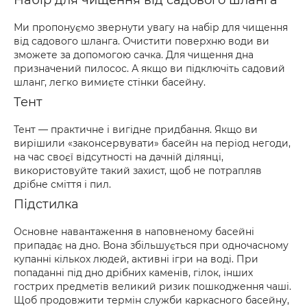
Набір для чищення від садового шланга
Ми пропонуємо звернути увагу на набір для чищення
від садового шланга. Очистити поверхню води ви
зможете за допомогою сачка. Для чищення дна
призначений пилосос. А якщо ви підключіть садовий
шланг, легко вимиєте стінки басейну.
Тент
Тент — практичне і вигідне придбання. Якщо ви
вирішили «законсервувати» басейн на період негоди,
на час своєї відсутності на дачній ділянці,
використовуйте такий захист, щоб не потрапляв
дрібне сміття і пил.
Підстилка
Основне навантаження в наповненому басейні
припадає на дно. Вона збільшується при одночасному
купанні кількох людей, активні ігри на воді. При
попаданні під дно дрібних каменів, гілок, інших
гострих предметів великий ризик пошкодження чаші.
Щоб продовжити термін служби каркасного басейну,