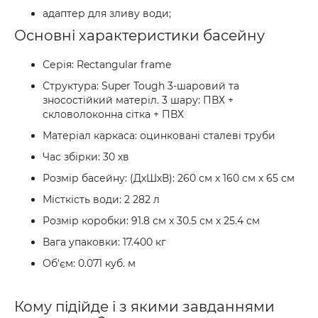
адаптер для зливу води;
Основні характеристики басейну
Серія: Rectangular frame
Структура: Super Tough 3-шаровий та
зносостійкий матеріл. 3 шару: ПВХ +
скловолоконна сітка + ПВХ
Матеріал каркаса: оцинковані сталеві труби
Час збірки: 30 хв
Розмір басейну: (ДхШхВ): 260 см х 160 см х 65 см
Місткість води: 2 282 л
Розмір коробки: 91.8 см х 30.5 см х 25.4 см
Вага упаковки: 17.400 кг
Об'єм: 0.071 куб. м
Кому підійде і з якими завданнями