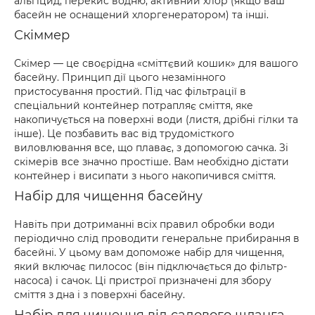
альгіцид, перекис водню, активний хлор (якщо ваш
басейн не оснащений хлоргенератором) та інші.
Скіммер
Скімер — це своєрідна «сміттєвий кошик» для вашого
басейну. Принцип дії цього незамінного
пристосування простий. Під час фільтрації в
спеціальний контейнер потрапляє сміття, яке
накопичується на поверхні води (листя, дрібні гілки та
інше). Це позбавить вас від трудомісткого
виловлювання все, що плаває, з допомогою сачка. Зі
скімерів все значно простіше. Вам необхідно дістати
контейнер і висипати з нього накопичився сміття.
Набір для чищення басейну
Навіть при дотриманні всіх правил обробки води
періодично слід проводити генеральне прибирання в
басейні. У цьому вам допоможе набір для чищення,
який включає пилосос (він підключається до фільтр-
насоса) і сачок. Ці пристрої призначені для збору
сміття з дна і з поверхні басейну.