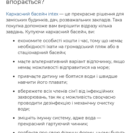
впорається?
Каркасний басейн intex
— це прекрасне рішення для
заміських будинків, дач, розважальних закладів. Така
покупка допоможе вам вирішити відразу кілька
завдань. Купуючи каркасний басейн, ви:
економите особисті кошти і час, тому що немає
необхідності їхати на громадський пляж або в
стаціонарний басейн;
маєте альтернативний варіант відпочинку, якщо
немає можливості відправитися на море;
привчаєте дитину не боятися води і швидше
навчити його плавати;
вбережете всіх членів сім'ї від інфекційних
захворювань, так як є можливість своєчасно
проводити дезінфекцію і механічну очистку
води;
зміцніть імунну систему, адже вода —
прекрасний гартуючий чинник;
подбаєте про свою фізичну форму, цьому будуть