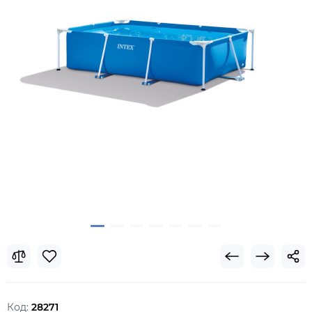
Код:
28271