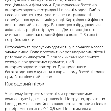
Цю функцію виконують насоси, оснащені
спеціальними фільтрами. Для каркасних басейнів
використовують картриджні і пісочні моделі. Вибір
насоса повинен ґрунтуватися не на тривалості
перебування купальників у воді. Картріджний фільтр
виготовлений із паперу. Він швидко забруднюється і
якість фільтрації погіршується. Для повноцінного
очищення води паперовий фільтр кожні 2-3 тижні
потрібно міняти.
Потужність та пропускна здатність у пісочного насоса
значно вище. Вода проходить через кварцовий пісок і
ретельно очищається. Після закінчення купального
сезону пісок достатньо промити, щоб
використовувати повторно. Для щоденного
багатогодинного купання в каркасному басейні краще
придбати пісочний насос.
Кварцовий пісок
У нашому інтернет-магазині ми представляємо
комплектуючі до фільтр-насосів. Це зручно, практично
і вигідно. У нас постійно в наявності кварцовий пісок з
розмірами частинок 0,4-0,8 мм. Це оптимальна