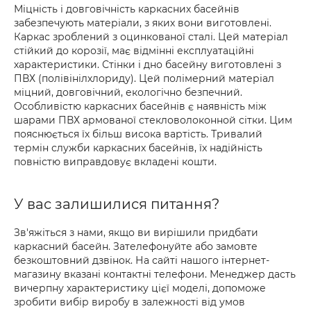
Міцність і довговічність каркасних басейнів
забезпечують матеріали, з яких вони виготовлені.
Каркас зроблений з оцинкованої сталі. Цей матеріал
стійкий до корозії, має відмінні експлуатаційні
характеристики. Стінки і дно басейну виготовлені з
ПВХ (полівінілхлориду). Цей полімерний матеріал
міцний, довговічний, екологічно безпечний.
Особливістю каркасних басейнів є наявність між
шарами ПВХ армованої стекловолоконной сітки. Цим
пояснюється їх більш висока вартість. Тривалий
термін служби каркасних басейнів, їх надійність
повністю виправдовує вкладені кошти.
У вас залишилися питання?
Зв'яжіться з нами, якщо ви вирішили придбати
каркасний басейн. Зателефонуйте або замовте
безкоштовний дзвінок. На сайті нашого інтернет-
магазину вказані контактні телефони. Менеджер дасть
вичерпну характеристику цієї моделі, допоможе
зробити вибір виробу в залежності від умов