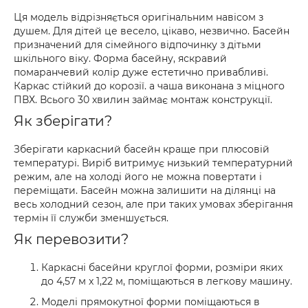
Ця модель відрізняється оригінальним навісом з
душем. Для дітей це весело, цікаво, незвично. Басейн
призначений для сімейного відпочинку з дітьми
шкільного віку. Форма басейну, яскравий
помаранчевий колір дуже естетично привабливі.
Каркас стійкий до корозії. а чаша виконана з міцного
ПВХ. Всього 30 хвилин займає монтаж конструкції.
Як зберігати?
Зберігати каркасний басейн краще при плюсовій
температурі. Виріб витримує низький температурний
режим, але на холоді його не можна повертати і
переміщати. Басейн можна залишити на ділянці на
весь холодний сезон, але при таких умовах зберігання
термін її служби зменшується.
Як перевозити?
Каркасні басейни круглої форми, розміри яких
до 4,57 м x 1,22 м, поміщаються в легкову машину.
Моделі прямокутної форми поміщаються в