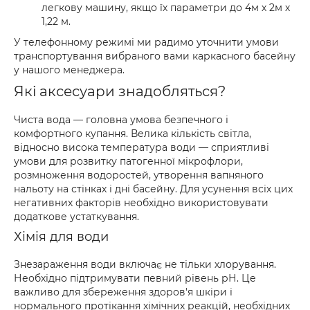
легкову машину, якщо їх параметри до 4м х 2м х
1,22 м.
У телефонному режимі ми радимо уточнити умови
транспортування вибраного вами каркасного басейну
у нашого менеджера.
Які аксесуари знадобляться?
Чиста вода — головна умова безпечного і
комфортного купання. Велика кількість світла,
відносно висока температура води — сприятливі
умови для розвитку патогенної мікрофлори,
розмноження водоростей, утворення вапняного
нальоту на стінках і дні басейну. Для усунення всіх цих
негативних факторів необхідно використовувати
додаткове устаткування.
Хімія для води
Знезараження води включає не тільки хлорування.
Необхідно підтримувати певний рівень рН. Це
важливо для збереження здоров'я шкіри і
нормального протікання хімічних реакцій, необхідних