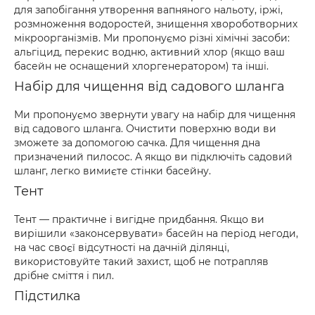
для запобігання утворення вапняного нальоту, іржі,
розмноження водоростей, знищення хвороботворних
мікроорганізмів. Ми пропонуємо різні хімічні засоби:
альгіцид, перекис водню, активний хлор (якщо ваш
басейн не оснащений хлоргенератором) та інші.
Набір для чищення від садового шланга
Ми пропонуємо звернути увагу на набір для чищення
від садового шланга. Очистити поверхню води ви
зможете за допомогою сачка. Для чищення дна
призначений пилосос. А якщо ви підключіть садовий
шланг, легко вимиєте стінки басейну.
Тент
Тент — практичне і вигідне придбання. Якщо ви
вирішили «законсервувати» басейн на період негоди,
на час своєї відсутності на дачній ділянці,
використовуйте такий захист, щоб не потрапляв
дрібне сміття і пил.
Підстилка