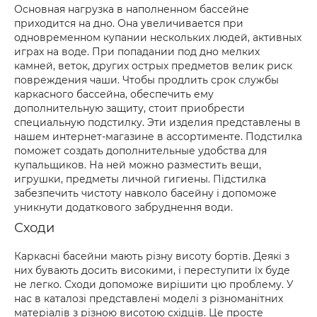
Основная нагрузка в наполненном бассейне
приходится на дно. Она увеличивается при
одновременном купании нескольких людей, активных
играх на воде. При попадании под дно мелких
камней, веток, других острых предметов велик риск
повреждения чаши. Чтобы продлить срок службы
каркасного бассейна, обеспечить ему
дополнительную защиту, стоит приобрести
специальную подстилку. Эти изделия представлены в
нашем интернет-магазине в ассортименте. Подстилка
поможет создать дополнительные удобства для
купальщиков. На ней можно разместить вещи,
игрушки, предметы личной гигиены. Підстилка
забезпечить чистоту навколо басейну і допоможе
уникнути додаткового забруднення води.
Сходи
Каркасні басейни мають різну висоту бортів. Деякі з
них бувають досить високими, і переступити їх буде
не легко. Сходи допоможе вирішити цю проблему. У
нас в каталозі представлені моделі з різноманітних
матеріалів з різною висотою східців. Це просте