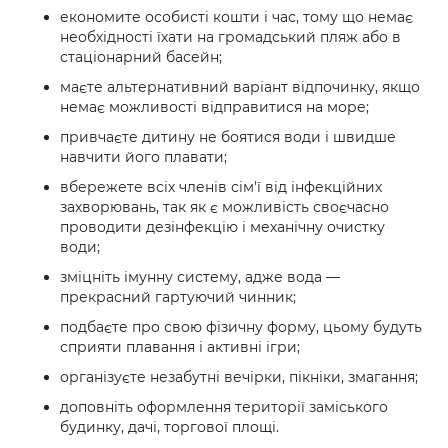
економите особисті кошти і час, тому що немає
необхідності їхати на громадський пляж або в
стаціонарний басейн;
маєте альтернативний варіант відпочинку, якщо
немає можливості відправитися на море;
привчаєте дитину не боятися води і швидше
навчити його плавати;
вбережете всіх членів сім'ї від інфекційних
захворювань, так як є можливість своєчасно
проводити дезінфекцію і механічну очистку
води;
зміцніть імунну систему, адже вода —
прекрасний гартуючий чинник;
подбаєте про свою фізичну форму, цьому будуть
сприяти плавання і активні ігри;
організуєте незабутні вечірки, пікніки, змагання;
доповніть оформлення території заміського
будинку, дачі, торгової площі.