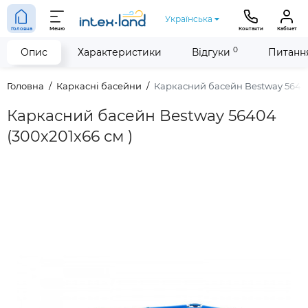
Українська
Головна
Меню
Контакти
Кабінет
0
Опис
Характеристики
Відгуки
Питання
Головна
Каркасні басейни
Каркасний басейн Bestway 56404
Каркасний басейн Bestway 56404
(300х201х66 см )