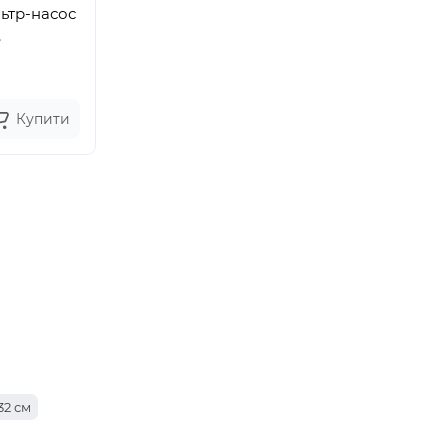
льтр-насос
,
Купити
32 см