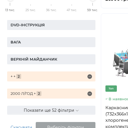
13 тис.
25 тис.
36 тис.
47 тис.
59 тис.
DVD-ІНСТРУКЦІЯ
ВАГА
ВЕРХНІЙ МАЙДАНЧИК
+ +
2
Топ
2000 Л/ГОД +
2
В наявнос
Каркасний
Показати ще 52 фільтри
(732х366х1
хлороген
комплекта
Скасувати
Виберіть фільтри