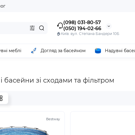
лог
(098) 031-80-57
(050) 194-02-66
🏠Київ: вул. Степана Бандери 10Б
вні меблі
Догляд за басейном
Надувні бас
і басейни зі сходами та фільтром
Bestway