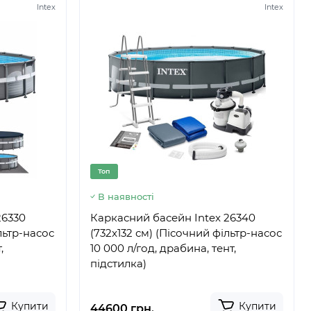
Intex
Intex
Топ
В наявності
26330
Каркасний басейн Intex 26340
льтр-насос
(732x132 см) (Пісочний фільтр-насос
,
10 000 л/год, драбина, тент,
підстилка)
Купити
Купити
44600 грн.