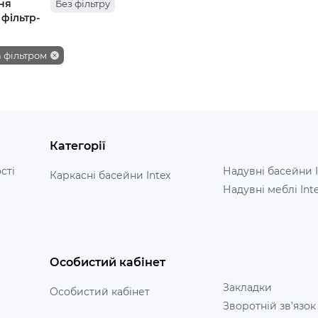
ня
Без фільтру
 фільтр-
а фільтром
Категорії
сті
Надувні басейни I
Каркасні басейни Intex
Надувні меблі Int
Особистий кабінет
Закладки
Особистий кабінет
Зворотній зв’язок