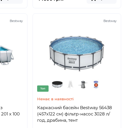
Bestway
Bestway
Топ
Немає в наявності
 з
Каркасний басейн Bestway 56438
201 x 100
(457x122 см) фільтр-насос 3028 л/
год, драбина, тент