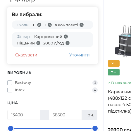
Ви вибрали:
Сходи:
Є
+
в комплекті
Фільтр:
Картриджний
Піщаний
2000 л/год
Скасувати
Уточнити
Хіт
ВИРОБНИК
Топ
Bestway
В наявнос
3
Intex
4
Каркасний
(488x122 с
ЦІНА
насос 4 50
підстилка
-
грн.
26900 гр