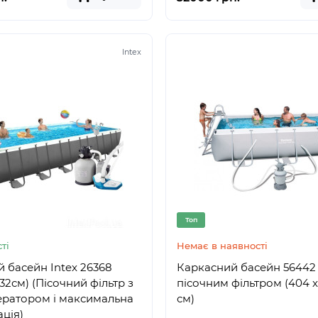
Intex
Топ
ті
Немає в наявності
 басейн Intex 26368
Каркасний басейн 56442
32см) (Пісочний фільтр з
пісочним фільтром (404 x 
ератором і максимальна
см)
ція)