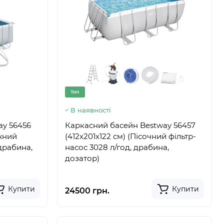
Топ
В наявності
ay 56456
Каркасний басейн Bestway 56457
джний
(412х201х122 см) (Пісочний фільтр-
 драбина,
насос 3028 л/год, драбина,
дозатор)
Купити
Купити
24500 грн.