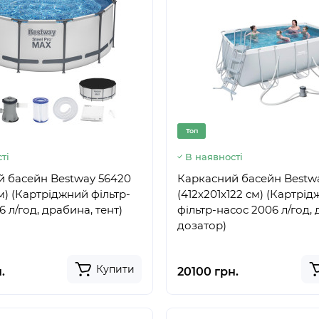
Топ
ті
В наявності
 басейн Bestway 56420
Каркасний басейн Bestw
м) (Картріджний фільтр-
(412х201х122 см) (Картрі
 л/год, драбина, тент)
фільтр-насос 2006 л/год,
дозатор)
Купити
.
20100 грн.