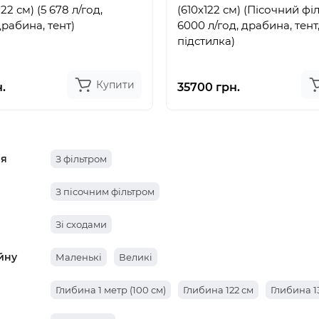
22 см) (5 678 л/год,
(610х122 см) (Пісочний фі
драбина, тент)
6000 л/год, драбина, тент
підстилка)
Купити
.
35700 грн.
ня
З фільтром
З пісочним фільтром
Зі сходами
йну
Маленькі
Великі
Глибина 1 метр (100 см)
Глибина 122 см
Глибина 1