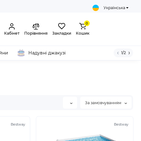
Українська
0
Кабінет
Порівняння
Закладки
Кошик
ейни
Надувні джакузі
1/2
За замовчуванням
Bestway
Bestway