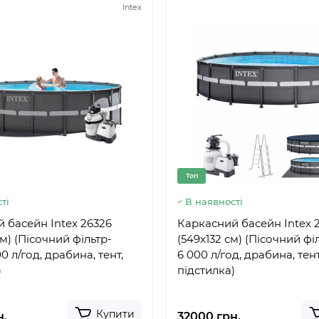
Intex
Топ
ті
В наявності
 басейн Intex 26326
Каркасний басейн Intex 
м) (Пісочний фільтр-
(549x132 см) (Пісочний фі
0 л/год, драбина, тент,
6 000 л/год, драбина, тент
)
підстилка)
Купити
н.
32000 грн.