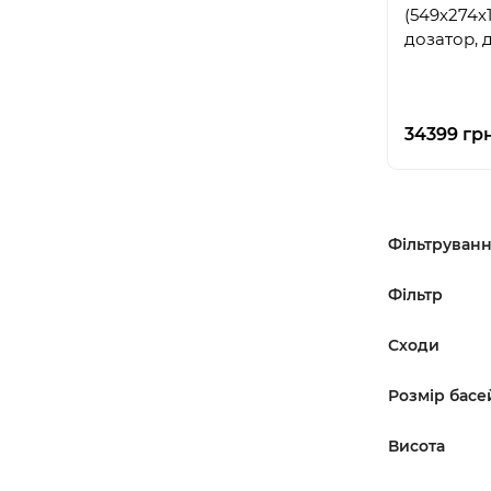
(549х274х1
дозатор, 
34399 грн
Фільтруван
Фільтр
Сходи
Розмір басе
Висота