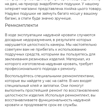
на дачі, на природі знадобляться подушки. У нашому
інтернет-магазині представлена лінійка цього товару.
Надувні подушки не займуть багато місця у вашому
багажі, а спати буде значно зручніше.
Ремкомплекти
В ходе эксплуатации надувной кровати случаются
досадные недоразумения, в результате которых
нарушается целостность камеры. Мы настоятельно
советуем вам не прибегать к использованию
подручных средств, которыми вы пользуетесь для
заклеивания резиновых изделий. Материал, из
которого изготовлена надувная кровать, требует
профессионального подхода к ремонту.
Воспользуйтесь специальными ремкомплектами,
которые вы найдете у нас на сайте. В них входят
специальный клей и заплатки. Они помогут
выполнить простейший ремонт по восстановлению
целостности изделия. Используя ремкомплект, вы
восстанавливаете функциональность надувной
кровати и продлеваете срок ее службы.