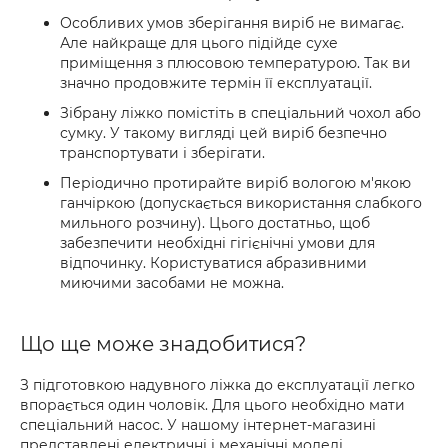
Особливих умов зберігання виріб не вимагає.
Але найкраще для цього підійде сухе
приміщення з плюсовою температурою. Так ви
значно продовжите термін її експлуатації.
Зібрану ліжко помістіть в спеціальний чохол або
сумку. У такому вигляді цей виріб безпечно
транспортувати і зберігати.
Періодично протирайте виріб вологою м'якою
ганчіркою (допускається використання слабкого
мильного розчину). Цього достатньо, щоб
забезпечити необхідні гігієнічні умови для
відпочинку. Користуватися абразивними
миючими засобами не можна.
Що ще може знадобитися?
З підготовкою надувного ліжка до експлуатації легко
впорається один чоловік. Для цього необхідно мати
спеціальний насос. У нашому інтернет-магазині
представлені електричні і механічні моделі.