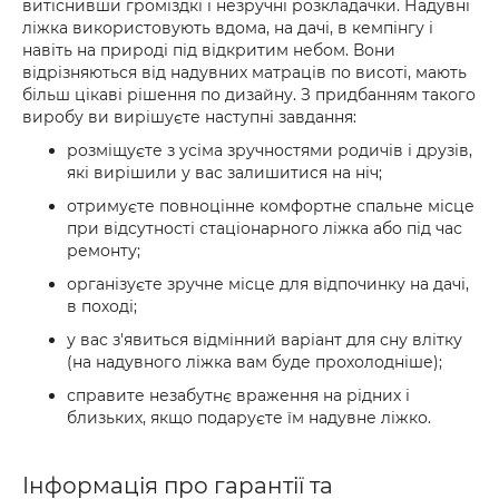
витіснивши громіздкі і незручні розкладачки. Надувні
ліжка використовують вдома, на дачі, в кемпінгу і
навіть на природі під відкритим небом. Вони
відрізняються від надувних матраців по висоті, мають
більш цікаві рішення по дизайну. З придбанням такого
виробу ви вирішуєте наступні завдання:
розміщуєте з усіма зручностями родичів і друзів,
які вирішили у вас залишитися на ніч;
отримуєте повноцінне комфортне спальне місце
при відсутності стаціонарного ліжка або під час
ремонту;
організуєте зручне місце для відпочинку на дачі,
в поході;
у вас з'явиться відмінний варіант для сну влітку
(на надувного ліжка вам буде прохолодніше);
справите незабутнє враження на рідних і
близьких, якщо подаруєте їм надувне ліжко.
Інформація про гарантії та