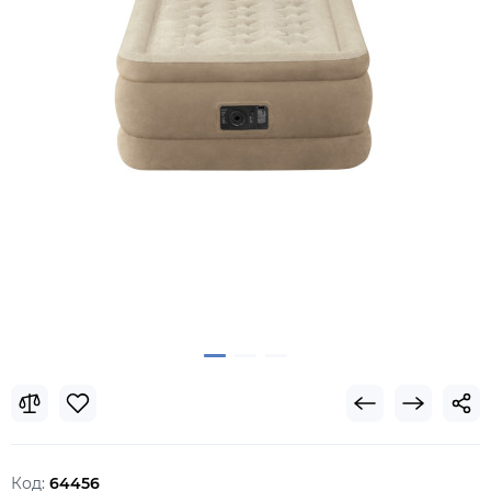
Код:
64456