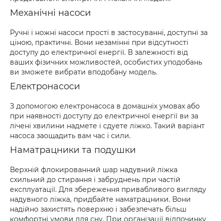
Механічні насоси
Ручні і ножні насоси прості в застосуванні, доступні за
ціною, практичні. Вони незамінні при відсутності
доступу до електричної енергії. В залежності від
ваших фізичних можливостей, особистих уподобань
ви зможете вибрати вподобану модель.
Електронасоси
З допомогою електронасоса в домашніх умовах або
при наявності доступу до електричної енергії ви за
лічені хвилини надмете і сдуете ліжко. Такий варіант
насоса заощадить вам час і сили.
Наматрацники та подушки
Верхній флокированний шар надувний ліжка
схильний до стирання і забруднень при частій
експлуатації. Для збереження привабливого вигляду
надувного ліжка, придбайте наматрацники. Вони
надійно захистять поверхню і забезпечать більш
комфортні умови для сну. При організації відпочинку