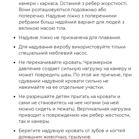
камери і каркаса. Останній з ребер жорсткості.
Вони розташовуються подовжньо або
поперечно. Надувне ліжко з поперечними
ребрами більш надійний варіант для людей з
великою масою тіла.
Надувне ліжко не призначена для плавання.
Для надування виробу використовуйте тільки
спеціальний меблевий насос.
Не перекачивайте кровать. Чрезмерное
давление создает сильную нагрузку на камеру и
может повредить швы. По этой же причине, при
сдувании надувной кровати сильно не
нажимайте на ее отдельные участки.
Не разрешайте детям прыгать на кровати и
сами не становитесь на нее ногами (на ней
можно сидеть и лежать). Вертикальная нагрузка
приводит к повреждению как ребер жесткости,
так и камеры.
Берегите надувную кровать от зубов и когтей
домашних животных, грызунов.