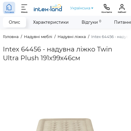
Українська
Головна
Меню
Контакти
Кабінет
0
Опис
Характеристики
Відгуки
Питання
Головна
Надувні меблі
Надувні ліжка
Intex 64456 - надув
Intex 64456 - надувна ліжко Twin
Ultra Plush 191х99х46см