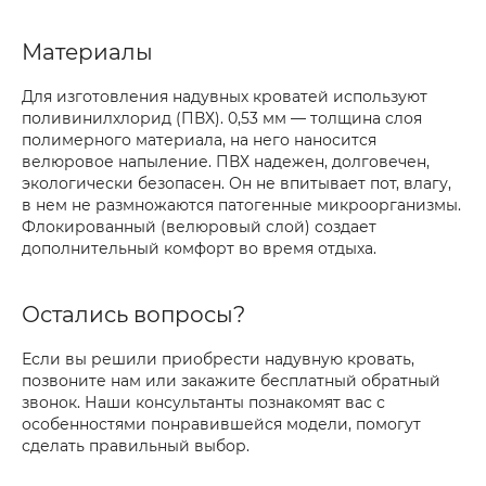
Материалы
Для изготовления надувных кроватей используют
поливинилхлорид (ПВХ). 0,53 мм — толщина слоя
полимерного материала, на него наносится
велюровое напыление. ПВХ надежен, долговечен,
экологически безопасен. Он не впитывает пот, влагу,
в нем не размножаются патогенные микроорганизмы.
Флокированный (велюровый слой) создает
дополнительный комфорт во время отдыха.
Остались вопросы?
Если вы решили приобрести надувную кровать,
позвоните нам или закажите бесплатный обратный
звонок. Наши консультанты познакомят вас с
особенностями понравившейся модели, помогут
сделать правильный выбор.