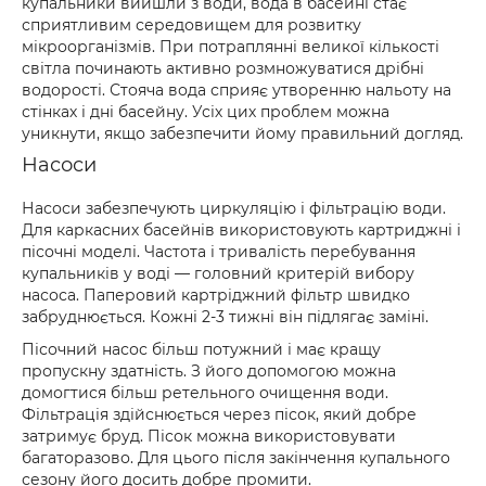
купальники вийшли з води, вода в басейні стає
сприятливим середовищем для розвитку
мікроорганізмів. При потраплянні великої кількості
світла починають активно розмножуватися дрібні
водорості. Стояча вода сприяє утворенню нальоту на
стінках і дні басейну. Усіх цих проблем можна
уникнути, якщо забезпечити йому правильний догляд.
Насоси
Насоси забезпечують циркуляцію і фільтрацію води.
Для каркасних басейнів використовують картриджні і
пісочні моделі. Частота і тривалість перебування
купальників у воді — головний критерій вибору
насоса. Паперовий картріджний фільтр швидко
забруднюється. Кожні 2-3 тижні він підлягає заміні.
Пісочний насос більш потужний і має кращу
пропускну здатність. З його допомогою можна
домогтися більш ретельного очищення води.
Фільтрація здійснюється через пісок, який добре
затримує бруд. Пісок можна використовувати
багаторазово. Для цього після закінчення купального
сезону його досить добре промити.