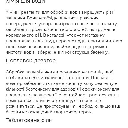
Хімія для води
Хімічні реагенти для обробки води вирішують різні
завдання. Вони необхідні для знезараження,
попередження утворення іржі та вапняного нальоту,
запобігання розмноження водоростей, підтримання
нормального рН. В каталозі інтернет-магазину
представлені альгіцид, перекис водню, активний хлор
і інші хімічні речовини, необхідні для підтримки
чистоти води і збереження конструкції басейну.
Поплавок-дозатор
Обробка води хімічними речовини не привід, щоб
позбавити себе можливості поплавати. Поплавок-
дозатор забезпечить надходження у воду реагенту в
кількості безпечному для здоров'я і ефективному для
проведення дезінфекції. У контейнер пристосування
поміщається активну речовину, яка повільно
розчиняється. Це пристосування необхідно, якщо ваш
басейн не оснащений хлоргенератором.
Таблетована сіль