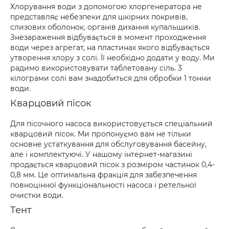
Хлорування води з допомогою хлоргенератора не
представляє небезпеки для шкірних покривів,
слизових оболонок, органів дихання купальщиків.
Знезараження відбувається в момент проходження
води через агрегат, на пластинах якого відбувається
утворення хлору з солі. Її необхідно додати у воду. Ми
радимо використовувати таблетовану сіль. 3
кілограми солі вам знадобиться для обробки 1 тонни
води.
Кварцовий пісок
Для пісочного насоса використовується спеціальний
кварцовий пісок. Ми пропонуємо вам не тільки
основне устаткування для обслуговування басейну,
але і комплектуючі. У нашому інтернет-магазині
продається кварцовий пісок з розміром частинок 0,4-
0,8 мм. Це оптимальна фракція для забезпечення
повноцінної функціональності насоса і ретельної
очистки води.
Тент