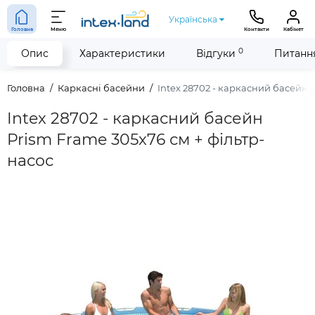
Українська
Головна
Меню
Контакти
Кабінет
0
Опис
Характеристики
Відгуки
Питання
Головна
Каркасні басейни
Intex 28702 - каркасний басейн 
Intex 28702 - каркасний басейн
Prism Frame 305x76 см + фільтр-
насос