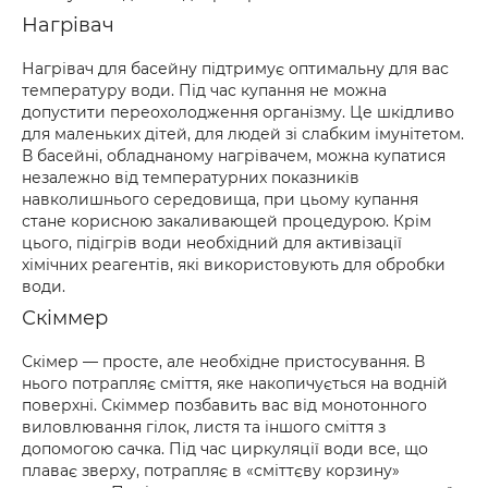
Нагрівач
Нагрівач для басейну підтримує оптимальну для вас
температуру води. Під час купання не можна
допустити переохолодження організму. Це шкідливо
для маленьких дітей, для людей зі слабким імунітетом.
В басейні, обладнаному нагрівачем, можна купатися
незалежно від температурних показників
навколишнього середовища, при цьому купання
стане корисною закаливающей процедурою. Крім
цього, підігрів води необхідний для активізації
хімічних реагентів, які використовують для обробки
води.
Скіммер
Скімер — просте, але необхідне пристосування. В
нього потрапляє сміття, яке накопичується на водній
поверхні. Скіммер позбавить вас від монотонного
виловлювання гілок, листя та іншого сміття з
допомогою сачка. Під час циркуляції води все, що
плаває зверху, потрапляє в «сміттєву корзину»