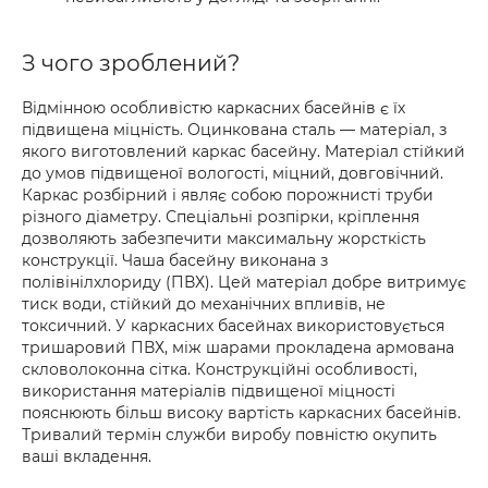
З чого зроблений?
Відмінною особливістю каркасних басейнів є їх
підвищена міцність. Оцинкована сталь — матеріал, з
якого виготовлений каркас басейну. Матеріал стійкий
до умов підвищеної вологості, міцний, довговічний.
Каркас розбірний і являє собою порожнисті труби
різного діаметру. Спеціальні розпірки, кріплення
дозволяють забезпечити максимальну жорсткість
конструкції. Чаша басейну виконана з
полівінілхлориду (ПВХ). Цей матеріал добре витримує
тиск води, стійкий до механічних впливів, не
токсичний. У каркасних басейнах використовується
тришаровий ПВХ, між шарами прокладена армована
скловолоконна сітка. Конструкційні особливості,
використання матеріалів підвищеної міцності
пояснюють більш високу вартість каркасних басейнів.
Тривалий термін служби виробу повністю окупить
ваші вкладення.