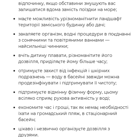
відпочинку, якщо обставини змушують вас
залишатися вдома замість поїздки на море;
маєте можливість урізноманітнити ландшафт
території заміського будинку або дачі;
закаляете організм, водні процедури в поєднанні
з сонячними та повітряними ваннами —
найсильніші чинники;
вчіть дитину плавати, різноманітите його
дозвілля, приділяєте йому більше часу;
отримуєте захист від інфекцій і шкірних
подразнень — воду в басейні завжди можна
продезінфікувати і підтримувати її чистоту;
підтримуєте відмінну фізичну форму, цьому
всіляко сприяє рухова активність у воді;
економите час і гроші, так як немає необхідності
їхати на громадський пляж, в стаціонарний
басейн;
цікаво і незвично організуєте дозвілля з
друзями.