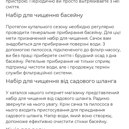
пристрою. Періодично ви просто вытряхиваете з неї
сміття.
Набір для чищення басейну
Протягом купального сезону необхідно регулярно
проводити генеральне прибирання басейну. Для цієї
мети призначений набір для чищення. Сачок вам
знадобиться для прибирання поверхні води. З
допомогою пилососа, підключеного до фільтр-насосу,
ви без праці приберете сміття і брудний осад з дна
басейну. Ретельне прибирання не тільки сприяє
підтримці чистоти води, але і продовжує термін
служби фільтраційної системи.
Набір для чищення від садового шланга
У каталозі нашого інтернет-магазину представлений
набір для чищення від садового шланга. Радимо
звернути на нього увагу. Крім сачка та пилососа в
нього входить пристосування для приєднання
садового шланга. Напір води, який воно створює,
допоможе ефективно очистити стінки басейну.