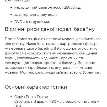
комплектацію:
картріджний фільтр-насос 1 250 л/год;
адаптер для зливу води;
DVD з інструкціями.
Відмінні риси даної моделі басейну
Приваблива за ціною невелика модель для сімейного
відпочинку. Наявність насоса з картриджних фільтрів
— перевага цього басейну. З його допомогою легко
домогтися високого ступеня механічного очищення
води. Довговічність, надійність, практичність —
експлуатаційні характеристики басейну. Зовнішнє
оформлення сіро-блакитне, внутрішнє — імітація
мозаїки. Монтаж конструкції займає всього 30 хвилин.
Основні характеристики
Серія: Prism Frame
Структура: 3 шари: ПВХ + скловолоконна сітка +
ПВХ