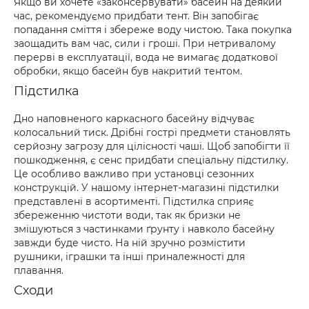
Якщо ви хочете «законсервувати» басейн на деякий
час, рекомендуємо придбати тент. Він запобігає
попадання сміття і збереже воду чистою. Така покупка
заощадить вам час, сили і гроші. При нетривалому
перерві в експлуатації, вода не вимагає додаткової
обробки, якщо басейн був накритий тентом.
Підстилка
Дно наповненого каркасного басейну відчуває
колосальний тиск. Дрібні гострі предмети становлять
серйозну загрозу для цілісності чаші. Щоб запобігти її
пошкодження, є сенс придбати спеціальну підстилку.
Це особливо важливо при установці сезонних
конструкцій. У нашому інтернет-магазині підстилки
представлені в асортименті. Підстилка сприяє
збереженню чистоти води, так як бризки не
змішуються з частинками ґрунту і навколо басейну
завжди буде чисто. На ній зручно розмістити
рушники, іграшки та інші приналежності для
плавання.
Сходи