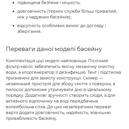
підвищена безпека і міцність;
довговічність (термін служби більш тривалий,
ніж у надувних басейнів);
відсутність особливих вимог до догляду і
зберігання.
Переваги даної моделі басейну
Комплектація цієї моделі найповніша. Пісочний
фільтр-насос забезпечить якісну механічну очистку
води, а хлоргенератор її дезінфекцію. Тент і підстилка
призначені для захисту конструкції. Скімер —
незамінний пристрій для збору сміття з поверхні, а
пилосос допоможе утримувати дно в ідеальному
порядку. Додаткові зручності створить сходи, а для
активного відпочинку на воді передбачена
волейбольна сітка. До цих незаперечних переваг
варто додати довговічність, надійність, зовнішню
привабливість басейну.