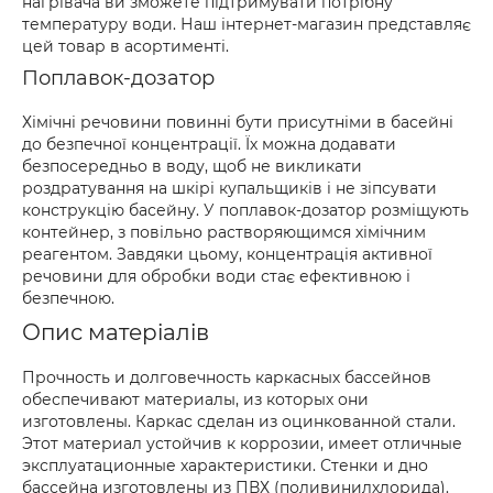
нагрівача ви зможете підтримувати потрібну
температуру води. Наш інтернет-магазин представляє
цей товар в асортименті.
Поплавок-дозатор
Хімічні речовини повинні бути присутніми в басейні
до безпечної концентрації. Їх можна додавати
безпосередньо в воду, щоб не викликати
роздратування на шкірі купальщиків і не зіпсувати
конструкцію басейну. У поплавок-дозатор розміщують
контейнер, з повільно растворяющимся хімічним
реагентом. Завдяки цьому, концентрація активної
речовини для обробки води стає ефективною і
безпечною.
Опис матеріалів
Прочность и долговечность каркасных бассейнов
обеспечивают материалы, из которых они
изготовлены. Каркас сделан из оцинкованной стали.
Этот материал устойчив к коррозии, имеет отличные
эксплуатационные характеристики. Стенки и дно
бассейна изготовлены из ПВХ (поливинилхлорида).