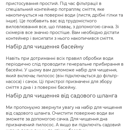
пристосування простий. Під час фільтрації в
спеціальний контейнер потрапляє сміття, яке
накопичується на поверхні води (листя, дрібні гілки та
інше). Це позбавить вас від трудомісткого
виловлювання все, що плаває, з допомогою сачка. Зі
скімерів все значно простіше. Вам необхідно дістати
контейнер і висипати з нього накопичився сміття.
Набір для чищення басейну
Навіть при дотриманні всіх правил обробки води
періодично слід проводити генеральне прибирання в
басейні. У цьому вам допоможе набір для чищення,
який включає пилосос (він підключається до фільтр-
насоса) і сачок. Ці пристрої призначені для збору
сміття з дна і з поверхні басейну.
Набір для чищення від садового шланга
Ми пропонуємо звернути увагу на набір для чищення
від садового шланга. Очистити поверхню води ви
зможете за допомогою сачка. Для чищення дна
призначений пилосос. А якщо ви підключіть садовий