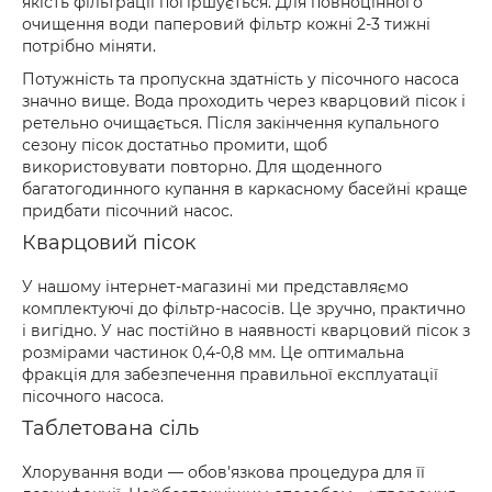
якість фільтрації погіршується. Для повноцінного
очищення води паперовий фільтр кожні 2-3 тижні
потрібно міняти.
Потужність та пропускна здатність у пісочного насоса
значно вище. Вода проходить через кварцовий пісок і
ретельно очищається. Після закінчення купального
сезону пісок достатньо промити, щоб
використовувати повторно. Для щоденного
багатогодинного купання в каркасному басейні краще
придбати пісочний насос.
Кварцовий пісок
У нашому інтернет-магазині ми представляємо
комплектуючі до фільтр-насосів. Це зручно, практично
і вигідно. У нас постійно в наявності кварцовий пісок з
розмірами частинок 0,4-0,8 мм. Це оптимальна
фракція для забезпечення правильної експлуатації
пісочного насоса.
Таблетована сіль
Хлорування води — обов'язкова процедура для її