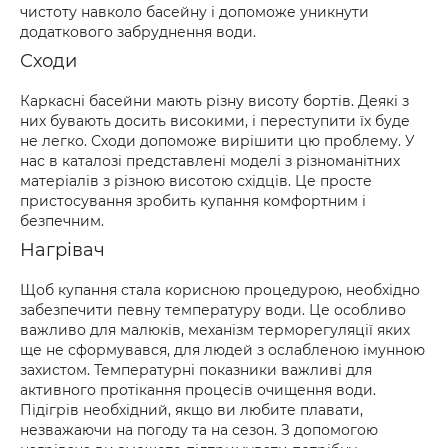
чистоту навколо басейну і допоможе уникнути
додаткового забруднення води.
Сходи
Каркасні басейни мають різну висоту бортів. Деякі з
них бувають досить високими, і переступити їх буде
не легко. Сходи допоможе вирішити цю проблему. У
нас в каталозі представлені моделі з різноманітних
матеріалів з різною висотою східців. Це просте
пристосування зробить купання комфортним і
безпечним.
Нагрівач
Щоб купання стала корисною процедурою, необхідно
забезпечити певну температуру води. Це особливо
важливо для малюків, механізм терморегуляції яких
ще не сформувався, для людей з ослабленою імунною
захистом. Температурні показники важливі для
активного протікання процесів очищення води.
Підігрів необхідний, якщо ви любите плавати,
незважаючи на погоду та на сезон. З допомогою