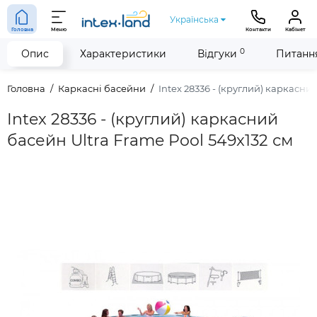
Українська
Головна
Меню
Контакти
Кабінет
0
Опис
Характеристики
Відгуки
Питання
Головна
Каркасні басейни
Intex 28336 - (круглий) каркасни
Intex 28336 - (круглий) каркасний
басейн Ultra Frame Pool 549x132 см