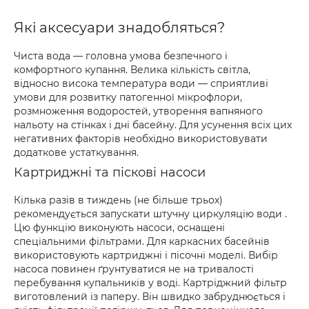
Які аксесуари знадобляться?
Чиста вода — головна умова безпечного і
комфортного купання. Велика кількість світла,
відносно висока температура води — сприятливі
умови для розвитку патогенної мікрофлори,
розмноження водоростей, утворення вапняного
нальоту на стінках і дні басейну. Для усунення всіх цих
негативних факторів необхідно використовувати
додаткове устаткування.
Картриджні та піскові насоси
Кілька разів в тиждень (не більше трьох)
рекомендується запускати штучну циркуляцію води .
Цю функцію виконують насоси, оснащені
спеціальними фільтрами. Для каркасних басейнів
використовують картриджні і пісочні моделі. Вибір
насоса повинен ґрунтуватися не на тривалості
перебування купальників у воді. Картріджний фільтр
виготовлений із паперу. Він швидко забруднюється і