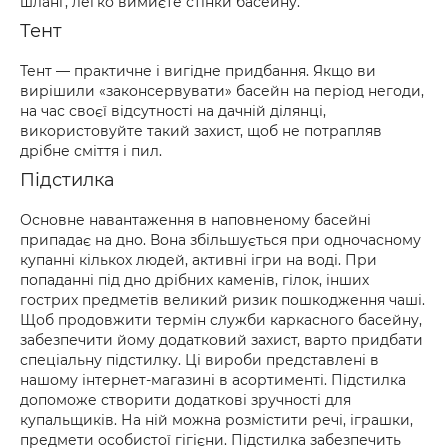
шланг, легко вимиєте стінки басейну.
Тент
Тент — практичне і вигідне придбання. Якщо ви
вирішили «законсервувати» басейн на період негоди,
на час своєї відсутності на дачній ділянці,
використовуйте такий захист, щоб не потрапляв
дрібне сміття і пил.
Підстилка
Основне навантаження в наповненому басейні
припадає на дно. Вона збільшується при одночасному
купанні кількох людей, активні ігри на воді. При
попаданні під дно дрібних каменів, гілок, інших
гострих предметів великий ризик пошкодження чаші.
Щоб продовжити термін служби каркасного басейну,
забезпечити йому додатковий захист, варто придбати
спеціальну підстилку. Ці вироби представлені в
нашому інтернет-магазині в асортименті. Підстилка
допоможе створити додаткові зручності для
купальщиків. На ній можна розмістити речі, іграшки,
предмети особистої гігієни. Підстилка забезпечить