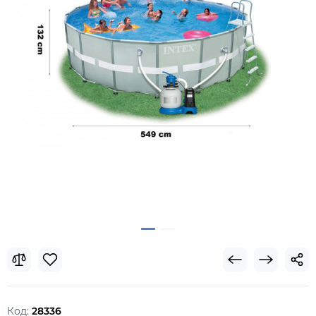
Код:
28336