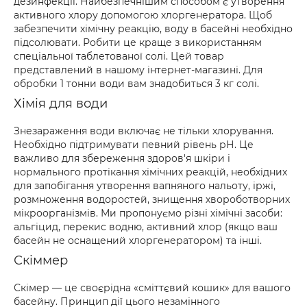
дезинфекції. Найбезпечнішим способом є утворення
активного хлору допомогою хлоргенератора. Щоб
забезпечити хімічну реакцію, воду в басейні необхідно
підсолювати. Робити це краще з використанням
спеціальної таблетованої солі. Цей товар
представлений в нашому інтернет-магазині. Для
обробки 1 тонни води вам знадобиться 3 кг солі.
Хімія для води
Знезараження води включає не тільки хлорування.
Необхідно підтримувати певний рівень рН. Це
важливо для збереження здоров'я шкіри і
нормального протікання хімічних реакцій, необхідних
для запобігання утворення вапняного нальоту, іржі,
розмноження водоростей, знищення хвороботворних
мікроорганізмів. Ми пропонуємо різні хімічні засоби:
альгіцид, перекис водню, активний хлор (якщо ваш
басейн не оснащений хлоргенератором) та інші.
Скіммер
Скімер — це своєрідна «сміттєвий кошик» для вашого
басейну. Принцип дії цього незамінного