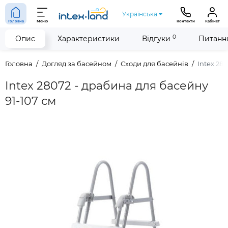
Українська
Головна
Меню
Контакти
Кабінет
0
Опис
Характеристики
Відгуки
Питання
Головна
Догляд за басейном
Сходи для басейнів
Intex 28
Intex 28072 - драбина для басейну
91-107 см