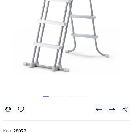
Код:
28072