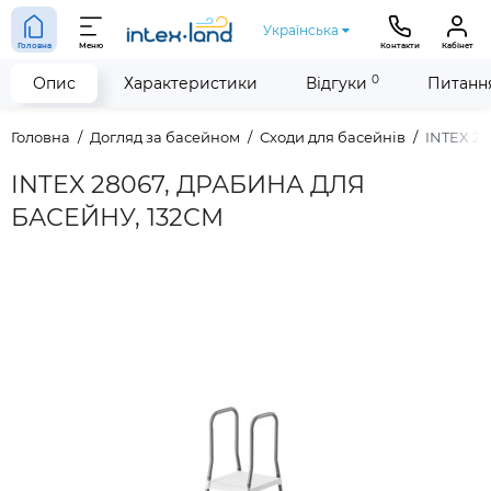
Українська
Головна
Меню
Контакти
Кабінет
0
Опис
Характеристики
Відгуки
Питання
Головна
Догляд за басейном
Сходи для басейнів
INTEX 2
INTEX 28067, ДРАБИНА ДЛЯ
БАСЕЙНУ, 132СМ