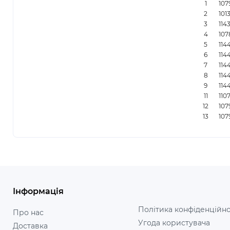
1
107
2
101
3
114
4
107
5
11
6
11
7
114
8
114
9
114
11
110
12
107
13
107
Інформація
Політика конфіденційно
Про нас
Угода користувача
Доставка