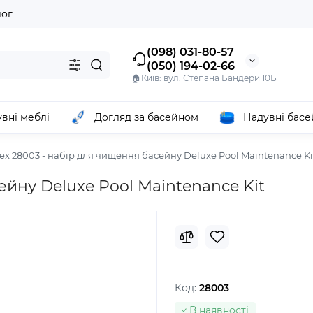
лог
(098) 031-80-57
(050) 194-02-66
🏠Київ: вул. Степана Бандери 10Б
вні меблі
Догляд за басейном
Надувні бас
tex 28003 - набір для чищення басейну Deluxe Pool Maintenance Ki
ейну Deluxe Pool Maintenance Kit
Код:
28003
В наявності