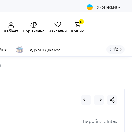
Українська
0
Кабінет
Порівняння
Закладки
Кошик
ейни
Надувні джакузі
1/2
t
Виробник:
Intex