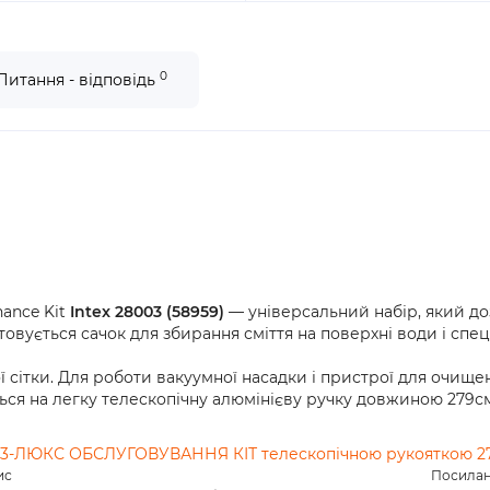
0
Питання - відповідь
nance Kit
Intex 28003 (58959)
— універсальний набір, який до
овується сачок для збирання сміття на поверхні води і спе
 сітки. Для роботи вакуумної насадки і пристрої для очище
ться на легку телескопічну алюмінієву ручку довжиною 279см
3-ЛЮКС ОБСЛУГОВУВАННЯ КІТ телескопічною рукояткою 
ис
Посила