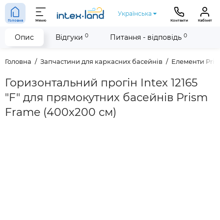
Українська
Головна
Меню
Контакти
Кабінет
0
0
Опис
Відгуки
Питання - відповідь
Головна
Запчастини для каркасних басейнів
Елементи Pri
Горизонтальний прогін Intex 12165
"F" для прямокутних басейнів Prism
Frame (400х200 см)