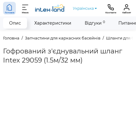
Українська
Головна
Меню
Контакти
Кабінет
0
Опис
Характеристики
Відгуки
Питання
Головна
Запчастини для каркасних басейнів
Шланги для б
Гофрований з'єднувальний шланг
Intex 29059 (1.5м/32 мм)