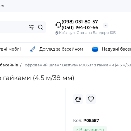
лог
(098) 031-80-57
(050) 194-02-66
🏠Київ: вул. Степана Бандери 10Б
вні меблі
Догляд за басейном
Надувні бас
 басейнів
Гофрований шланг Bestway P08587 з гайками (4.5 м/38
гайками (4.5 м/38 мм)
Код:
P08587
В наявності