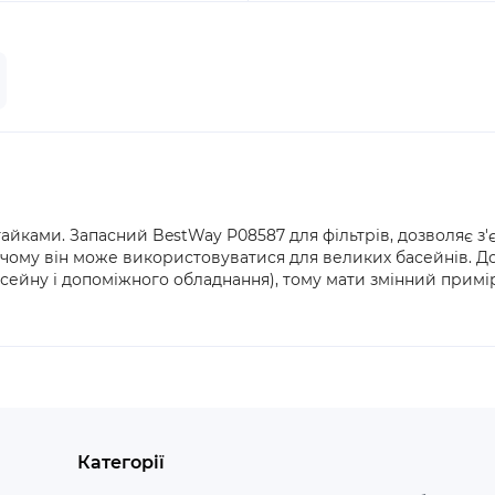
йками. Запасний BestWay P08587 для фільтрів, дозволяє з'є
и чому він може використовуватися для великих басейнів. До
сейну і допоміжного обладнання), тому мати змінний примір
Категорії