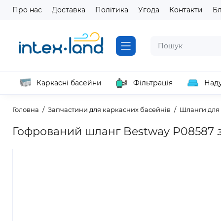
Про нас
Доставка
Політика
Угода
Контакти
Б
Каркасні басейни
Фільтрація
Наду
Головна
Запчастини для каркасних басейнів
Шланги для
Гофрований шланг Bestway P08587 з 