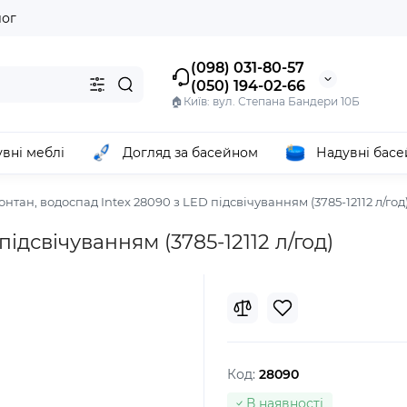
лог
(098) 031-80-57
(050) 194-02-66
🏠Київ: вул. Степана Бандери 10Б
вні меблі
Догляд за басейном
Надувні бас
нтан, водоспад Intex 28090 з LED підсвічуванням (3785-12112 л/год
ідсвічуванням (3785-12112 л/год)
Код:
28090
В наявності