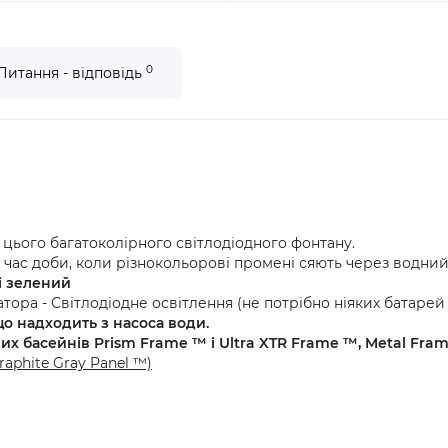
0
Питання - відповідь
цього багатоколірного світлодіодного фонтану.
час доби, коли різнокольорові промені сяють через водний
 і зелений
ора - Світлодіодне освітлення (не потрібно ніяких батарей
о надходить з насоса води.
их басейнів Prism Frame ™ і Ultra XTR Frame ™, Metal Fram
raphite Gray Panel ™)