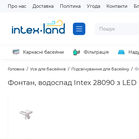
Про нас
Доставка
Політика
Угода
Контакти
Б
Каркасні басейни
Фільтрація
Наду
Головна
Усе для басейнів
Підсвічування для басейну
Фо
Фонтан, водоспад Intex 28090 з LED п