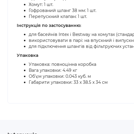
Хомут: 1 шт.
Гофрований шланг 38 мм: 1 шт.
Перепускний клапан: 1 шт.
Інструкція по застосуванню:
для басейнів Intex і Bestway на хомутах (станда
використовувати в парі: на впускний і випуск
для підключення шлангів від фільтруючих уста
Упаковка
Упаковка: повноцінна коробка
Вага упаковки: 4.49 кг
Об'єм упаковки: 0.043 куб. м
Габарити упаковки: 33 x 38.5 x 34 см