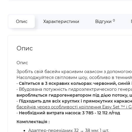
0
Опис
Характеристики
Відгуки
Опис
Опис
Зробіть свій басейн красивим оазисом з допомогою 
Насолоджуйтеся світловим шоу, особливо в темний 
•
Світиться в 3 яскравих кольорах: червоний, синій
• Вбудована потужність гидроэлектрического генерат
виробляється гидрогенератором під дією потоку, щ
•
Підходить для всіх круглих і прямокутних каркасн
басейнів через особливості кріплення Easy Set ™ і G
•
Необхідний витрата насоса: 3 785 - 12 112 л/год
Комплектація :
Адаптер-перехідник 32 → 38 мм: 1 шт.