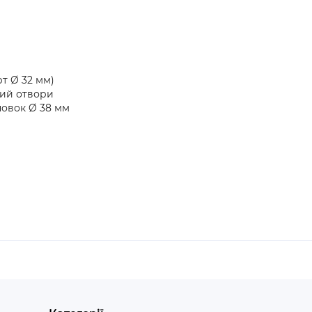
рт Ø 32 мм)
ний отвори
новок Ø 38 мм