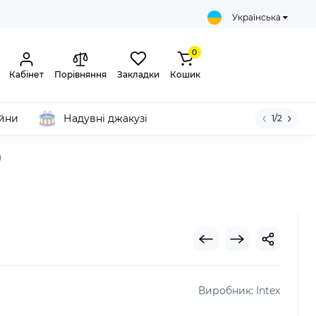
Українська
0
Кабінет
Порівняння
Закладки
Кошик
ейни
Надувні джакузі
1/2
)
Виробник:
Intex