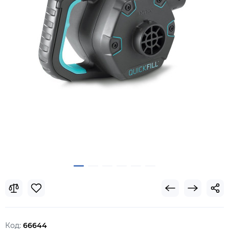
Код:
66644