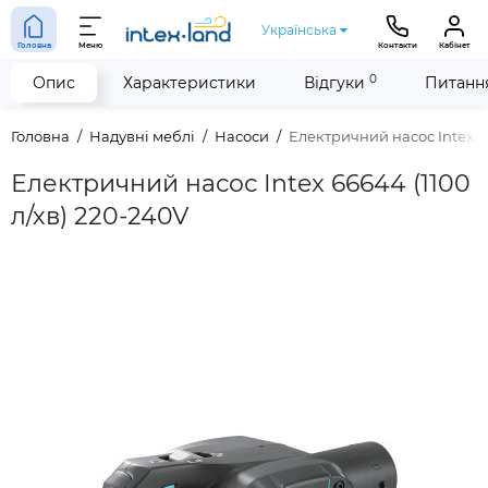
Українська
Головна
Меню
Контакти
Кабінет
0
Опис
Характеристики
Відгуки
Питання
Головна
Надувні меблі
Насоси
Електричний насос Intex 66
Електричний насос Intex 66644 (1100
л/хв) 220-240V