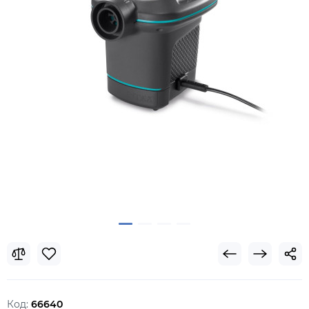
Код:
66640