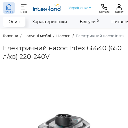
Українська
Головна
Меню
Контакти
Кабінет
0
Опис
Характеристики
Відгуки
Питання
Головна
Надувні меблі
Насоси
Електричний насос Intex 66
Електричний насос Intex 66640 (650
л/хв) 220-240V