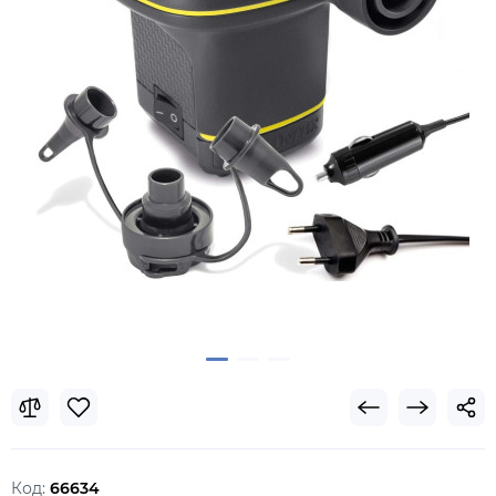
Код:
66634