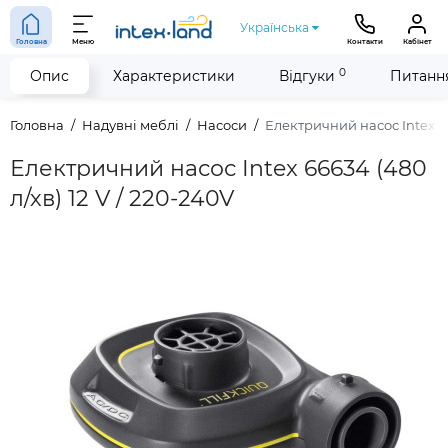
Українська
Головна
Меню
Контакти
Кабінет
0
Опис
Характеристики
Відгуки
Питання
Головна
Надувні меблі
Насоси
Електричний насос Intex 666
Електричний насос Intex 66634 (480
л/хв) 12 V / 220-240V