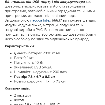
Він працює від USB-порту і від аккумулятора
, що
дозволяє використовувати його із зарядними
пристроями, автомобільними зарядками та іншими
пристроями, які мають відповідний порт.
За допомогою
насоса Intex
66637 ви можете швидко
надути надувні ліжка, матраци, подушки та інші
надувні вироби з PVC. Він компактний і легко
поміщається в сумку або рюкзак, що дозволяє брати
його з собою у поїздки та відпочинок на природі.
Характеристики:
Ємність батареї: 2000 mAh
Вага: 0,4 кг;
Потужність: 10 Вт;
Живлення: USB 5V-2A
Швидкість надування: 200 л/хв
Розмір: 7,8 x 6,7 х 8,3 см
Розмір коробки : 11 х 11 х 7,5 см
Комплектація:
2 насадки
чохол
шнур: 1.8 м (USB-A - USB-C)