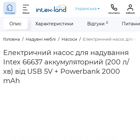
Українська
Головна
Меню
Контакти
Кабінет
0
Опис
Характеристики
Відгуки
Питання
Головна
Надувні меблі
Насоси
Електричний насос для над
Електричний насос для надування
Intex 66637 аккумуляторний (200 л/
хв) від USB 5V + Powerbank 2000
mAh