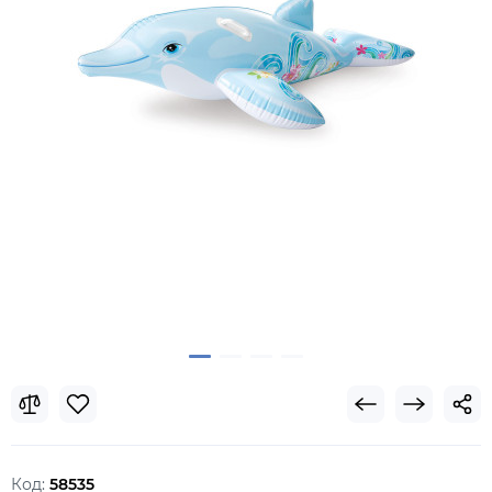
Код:
58535