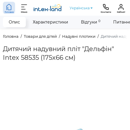
Українська
Головна
Меню
Контакти
Кабінет
0
Опис
Характеристики
Відгуки
Питання
Головна
Товари для дітей
Надувні плотики
Дитячий надувн
Дитячий надувний пліт "Дельфін"
Intex 58535 (175х66 см)