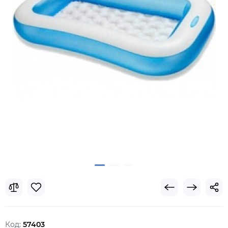
Код:
57403