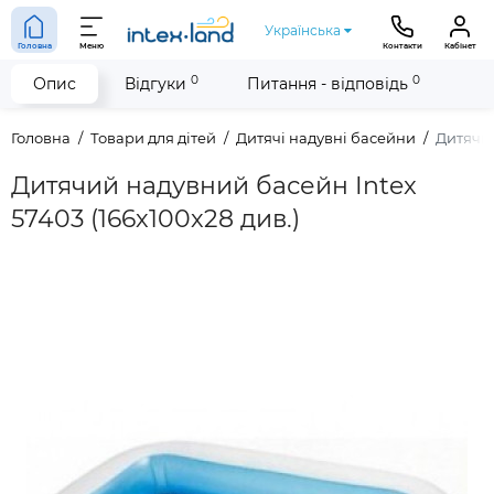
Українська
Головна
Меню
Контакти
Кабінет
0
0
Опис
Відгуки
Питання - відповідь
Головна
Товари для дітей
Дитячі надувні басейни
Дитячий
Дитячий надувний басейн Intex
57403 (166х100х28 див.)