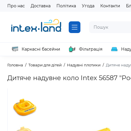
Про нас
Доставка
Політика
Угода
Контакти
Б
Каркасні басейни
Фільтрація
Наду
Головна
Товари для дітей
Надувні плотики
Дитяче надув
Дитяче надувне коло Intex 56587 "Poo