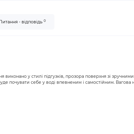
0
Питання - відповідь
я виконано у стилі підгузків, прозора поверхня зі зручними 
буде почувати себе у воді впевненим і самостійним. Вагова н