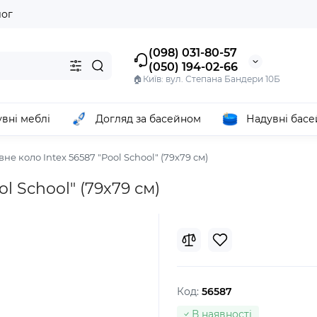
лог
(098) 031-80-57
(050) 194-02-66
🏠Київ: вул. Степана Бандери 10Б
вні меблі
Догляд за басейном
Надувні бас
не коло Intex 56587 "Pool School" (79х79 см)
l School" (79х79 см)
Код:
56587
В наявності