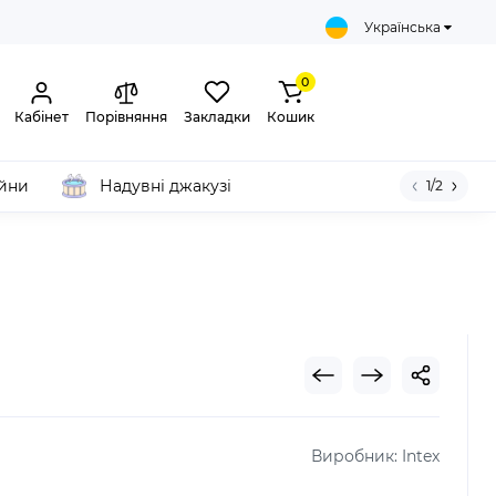
Українська
0
Кабінет
Порівняння
Закладки
Кошик
ейни
Надувні джакузі
1/2
Виробник:
Intex