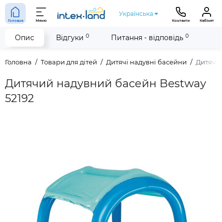
Українська
Головна
Меню
Контакти
Кабінет
0
0
Опис
Відгуки
Питання - відповідь
Головна
Товари для дітей
Дитячі надувні басейни
Дитячий
Дитячий надувний басейн Bestway
52192