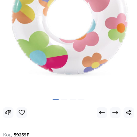
Код:
59259F