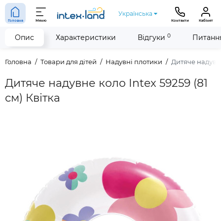
Українська
Головна
Меню
Контакти
Кабінет
0
Опис
Характеристики
Відгуки
Питання
Головна
Товари для дітей
Надувні плотики
Дитяче надувне
Дитяче надувне коло Intex 59259 (81
см) Квітка