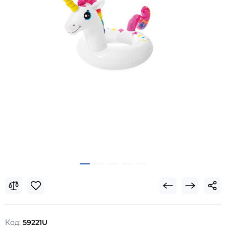
Код:
59221U