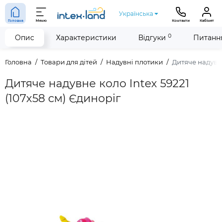
Українська
Головна
Меню
Контакти
Кабінет
0
Опис
Характеристики
Відгуки
Питання
Головна
Товари для дітей
Надувні плотики
Дитяче надувне
Дитяче надувне коло Intex 59221
(107х58 см) Єдиноріг