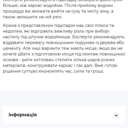
більше, ніж каркас водойми. Після прийому водних
процедур ви зможете вийти на суху та чисту зону, а
також залишити на ній речі.
Кожна з представлених підкладок має свої плюси та
недоліки, які відіграють важливу роль при виборі
настилу під штучне водоймище. Експерти рекомендують
віддавати перевагу повноцінним подіумам із дерева або
цементу. Але інші варіанти теж мають місце, якщо ви не
хочете дбати з підготовкою місця під монтаж повноцінної
основи - рити котлован, стелити кілька шарів різних
матеріалів, конструювати каркас і так далі. Вже готові
рішення суттєво економлять час, сили та гроші.
Інформація