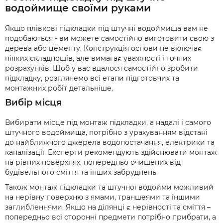
водоймище своїми руками
Якщо плівкові підкладки під штучні водоймища вам не
подобаються - ви можете самостійно виготовити свою з
дерева або цементу. Конструкція основи не включає
ніяких складнощів, але вимагає уважності і точних
розрахунків. Щоб у вас вдалося самостійно зробити
підкладку, розглянемо всі етапи підготовчих та
монтажних робіт детальніше.
Вибір місця
Вибирати місце під монтаж підкладки, а надалі і самого
штучного водоймища, потрібно з урахуванням відстані
до найближчого джерела водопостачання, електрики та
каналізації. Експерти рекомендують здійснювати монтаж
на рівних поверхнях, попередньо очищених від
будівельного сміття та інших забруднень.
Також монтаж підкладки та штучної водойми можливий
на нерівну поверхню з ямами, траншеями та іншими
заглибленнями. Якщо на ділянці є нерівності та сміття –
попередньо всі сторонні предмети потрібно прибрати, а