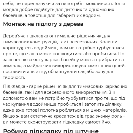
себе, не переплачуючи за непотрібні можливості. Тонкі
моделі добре підійдуть для дитячих та одномісних
басейнів, а товстіші для габаритних водойм.
Монтаж на підлогу з дерева
Дерев'яна підкладка оптимальне рішення як для
тимчасових конструкцій, так і всесезонних. Коли ви
користуєтесь водоймищ, вам не потрібно турбуватися
про те, що чаша може пошкодитися або пробитися. По
закінченню сезону каркас басейну можна прибрати на
зимівлю, а майданчик використовуватиме інших цілей:
поставити альтанку, облаштувати сад або зону для
творчості.
Підкладка - гарне рішення як для тимчасових каркасних
басейнів, так і для всесезонного використання. З її
допомогою вам не потрібно турбуватися про те, що під
час купання водоймище проб'ється і затопить ділянку,
адже вже готові полотна робляться з міцних матеріалів.
Якщо ж вам естетична краса теж відіграє значну роль -
ви можете сконструювати підкладку самостійно.
Робимо підкладку під штучне