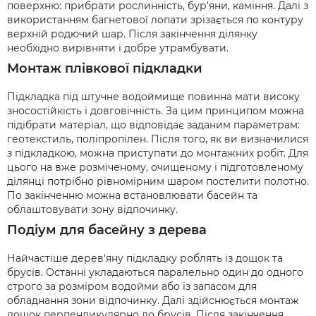
поверхню: прибрати рослинність, бур'яни, каміння. Далі з
використанням багнетової лопати зрізається по контуру
верхній родючий шар. Після закінчення ділянку
необхідно вирівняти і добре утрамбувати.
Монтаж плівкової підкладки
Підкладка під штучне водоймище повинна мати високу
зносостійкість і довговічність. За цим принципом можна
підібрати матеріал, що відповідає заданим параметрам:
геотекстиль, поліпропілен. Після того, як ви визначилися
з підкладкою, можна приступати до монтажних робіт. Для
цього на вже розміченому, очищеному і підготовленому
ділянці потрібно рівномірним шаром постелити полотно.
По закінченню можна встановлювати басейн та
облаштовувати зону відпочинку.
Подіум для басейну з дерева
Найчастіше дерев'яну підкладку роблять із дощок та
брусів. Останні укладаються паралельно один до одного
строго за розміром водойми або із запасом для
обладнання зони відпочинку. Далі здійснюється монтаж
дощок перпендикулярно до брусів. Після закінчення