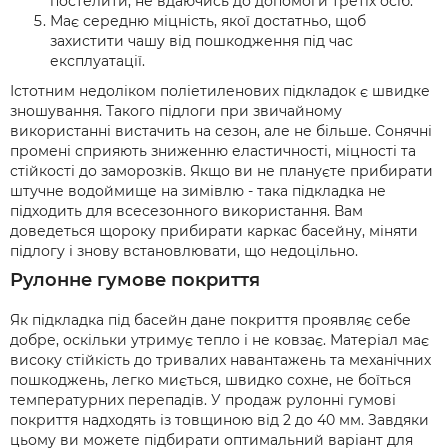
постелити, не вдаючись до допомоги третіх осіб.
Має середню міцність, якої достатньо, щоб
захистити чашу від пошкодження під час
експлуатації.
Істотним недоліком поліетиленових підкладок є швидке
зношування. Такого підлоги при звичайному
використанні вистачить на сезон, але не більше. Сонячні
промені сприяють зниженню еластичності, міцності та
стійкості до заморозків. Якщо ви не плануєте прибирати
штучне водоймище на зимівлю - така підкладка не
підходить для всесезонного використання. Вам
доведеться щороку прибирати каркас басейну, міняти
підлогу і знову встановлювати, що недоцільно.
Рулонне гумове покриття
Як підкладка під басейн дане покриття проявляє себе
добре, оскільки утримує тепло і не ковзає. Матеріал має
високу стійкість до тривалих навантажень та механічних
пошкоджень, легко миється, швидко сохне, не боїться
температурних перепадів. У продаж рулонні гумові
покриття надходять із товщиною від 2 до 40 мм. Завдяки
цьому ви можете підбирати оптимальний варіант для