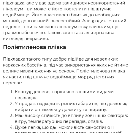
підкладка, але у вас вдома залишився невикористаний
лінолеум - ви можете його постелити під штучне
водоймище. Його властивості близькі до необхідних:
міцний, довговічний, зносостійкий. Але є один істотний
недолік - при намоканні лінолеум стає слизьким, що
травмонебезпечно. Також зовні така альтернатива
виглядає некрасиво.
Поліетиленова плівка
Підкладка такого типу добре підійде для невеликих
каркасних басейнів, під час використання яких не йтиме
велике навантаження на основу. Поліетиленова плівка
як настил під штучне водоймище має ряд істотних
переваг:
Коштує дешево, порівняно з іншими видами
підкладок.
У продаж надходить різних габаритів, що дозволяє
вибрати оптимальну довжину та ширину.
Має високу стійкість до впливу зовнішніх факторів:
вітру, температурних перепадів, опадів.
Дуже легка, що дає можливість самостійно її