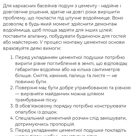
Для каркасних басейнів подіум з цементу - надійне і
довговічне рішення, здатне на довгі роки вирішити
проблему, що покласти під штучне водоймище. Воно
дозволяє в будь-який момент здійснити демонтаж
водоймища, щоб площа задіяти для інших цілей:
поставити альтанку, побудувати будиночок для гостей
або майстерню. У процесі монтажу цементної основи
враховуйте деякі вимоги:
Перед укладанням цементної подушки потрібно
вирити рівне поглиблення в землі, що відповідає
габаритам водойми або на кілька сантиметрів
більше. Сміття, каміння, палиць та листя — не
повинно бути.
Поверхня має бути добре утрамбованою та рівною
— вирівняти майданчик можна шляхом
трамбування піску.
В обов'язковому порядку потрібно конструювати
опалубок із дощок.
Спеціальний цементний розчин слід замішувати,
дотримуючись пропорцій.
Перед укладанням цементної подушки покладіть