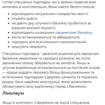
готові спеціальні підкладки, які в деяких моделях вже
включені в комплектацію. Вони мають багато плюсів:
відповідають актуальним стандартам якості;
служать довго;
не дають дну штучного басейну пробитися за
рахунок високої міцності;
відповідають розмірним
параметрам басейну
;
легко встановлюються та забираються;
підходять для всесезонного використання;
коштують недорого.
Спеціальні підкладки - ідеальне рішення для каркасних
басейнів невеликих та середніх розмірів, які після
закінчення сезону збираються на зимівлю. Якщо ж
штучне водоймище встановлюється на постійній основі
— краще віддати перевагу більш функціональним та
естетичним підкладкам з дерева, цементу та терасних
дощок. Крім надійної конструкції, вони дозволяють
облаштувати зону відпочинку поряд з басейном.
Лінолеум
Якщо в комплекті з басейном не йшла спеціальна