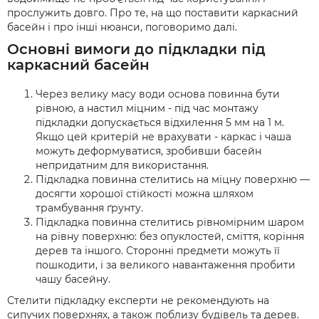
прослужить довго. Про те, на що поставити каркасний
басейн і про інші нюанси, поговоримо далі.
Основні вимоги до підкладки під
каркасний басейн
Через велику масу води основа повинна бути
рівною, а настил міцним - під час монтажу
підкладки допускається відхилення 5 мм на 1 м.
Якщо цей критерій не врахувати - каркас і чаша
можуть деформуватися, зробивши басейн
непридатним для використання.
Підкладка повинна стелитись на міцну поверхню —
досягти хорошої стійкості можна шляхом
трамбування ґрунту.
Підкладка повинна стелитись рівномірним шаром
на рівну поверхню: без опуклостей, сміття, коріння
дерев та іншого. Сторонні предмети можуть її
пошкодити, і за великого навантаження пробити
чашу басейну.
Стелити підкладку експерти не рекомендують на
сипучих поверхнях, а також поблизу будівель та дерев.