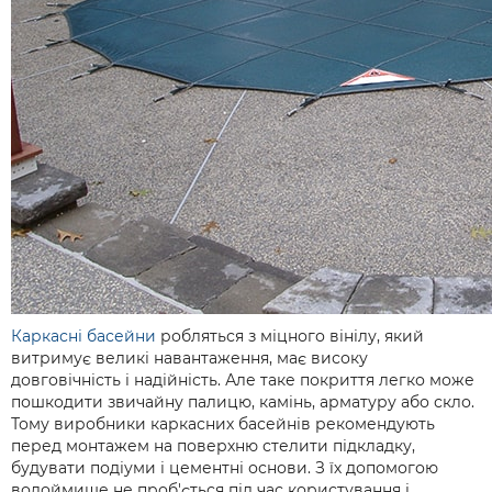
Каркасні басейни
робляться з міцного вінілу, який
витримує великі навантаження, має високу
довговічність і надійність. Але таке покриття легко може
пошкодити звичайну палицю, камінь, арматуру або скло.
Тому виробники каркасних басейнів рекомендують
перед монтажем на поверхню стелити підкладку,
будувати подіуми і цементні основи. З їх допомогою
водоймище не проб'ється під час користування і