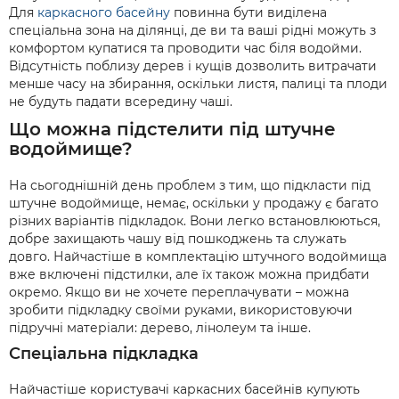
Для
каркасного басейну
повинна бути виділена
спеціальна зона на ділянці, де ви та ваші рідні можуть з
комфортом купатися та проводити час біля водойми.
Відсутність поблизу дерев і кущів дозволить витрачати
менше часу на збирання, оскільки листя, палиці та плоди
не будуть падати всередину чаші.
Що можна підстелити під штучне
водоймище?
На сьогоднішній день проблем з тим, що підкласти під
штучне водоймище, немає, оскільки у продажу є багато
різних варіантів підкладок. Вони легко встановлюються,
добре захищають чашу від пошкоджень та служать
довго. Найчастіше в комплектацію штучного водоймища
вже включені підстилки, але їх також можна придбати
окремо. Якщо ви не хочете переплачувати – можна
зробити підкладку своїми руками, використовуючи
підручні матеріали: дерево, лінолеум та інше.
Спеціальна підкладка
Найчастіше користувачі каркасних басейнів купують