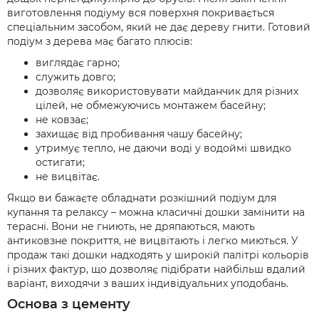
виготовлення подіуму вся поверхня покривається
спеціальним засобом, який не дає дереву гнити. Готовий
подіум з дерева має багато плюсів:
виглядає гарно;
служить довго;
дозволяє використовувати майданчик для різних
цілей, не обмежуючись монтажем басейну;
не ковзає;
захищає від пробивання чашу басейну;
утримує тепло, не даючи воді у водоймі швидко
остигати;
не вицвітає.
Якщо ви бажаєте обладнати розкішний подіум для
купання та релаксу – можна класичні дошки замінити на
терасні. Вони не гниють, не дряпаються, мають
антиковзне покриття, не вицвітають і легко миються. У
продаж такі дошки надходять у широкій палітрі кольорів
і різних фактур, що дозволяє підібрати найбільш вдалий
варіант, виходячи з ваших індивідуальних уподобань.
Основа з цементу