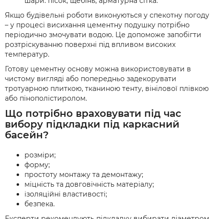
шари: пісок, щебінь, арматурна сітка.
Якщо будівельні роботи виконуються у спекотну погоду
– у процесі висихання цементну подушку потрібно
періодично змочувати водою. Це допоможе запобігти
розтріскуванню поверхні під впливом високих
температур.
Готову цементну основу можна використовувати в
чистому вигляді або попередньо задекорувати
тротуарною плиткою, тканиною тенту, вінілової плівкою
або пінополістиролом.
Що потрібно враховувати під час
вибору підкладки під каркасний
басейн?
розміри;
форму;
простоту монтажу та демонтажу;
міцність та довговічність матеріалу;
ізоляційні властивості;
безпека.
Експерти рекомендують підкладку вибирати діаметром