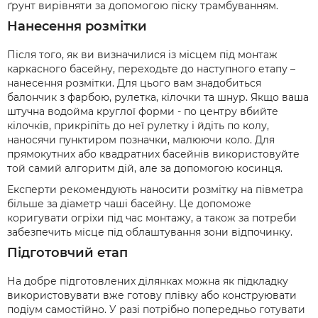
ґрунт вирівняти за допомогою піску трамбуванням.
Нанесення розмітки
Після того, як ви визначилися із місцем під монтаж
каркасного басейну, переходьте до наступного етапу –
нанесення розмітки. Для цього вам знадобиться
балончик з фарбою, рулетка, кілочки та шнур. Якщо ваша
штучна водойма круглої форми - по центру вбийте
кілочків, прикріпіть до неї рулетку і йдіть по колу,
наносячи пунктиром позначки, малюючи коло. Для
прямокутних або квадратних басейнів використовуйте
той самий алгоритм дій, але за допомогою косинця.
Експерти рекомендують наносити розмітку на півметра
більше за діаметр чаші басейну. Це допоможе
коригувати огріхи під час монтажу, а також за потреби
забезпечить місце під облаштування зони відпочинку.
Підготовчий етап
На добре підготовлених ділянках можна як підкладку
використовувати вже готову плівку або конструювати
подіум самостійно. У разі потрібно попередньо готувати